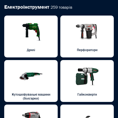
Електроінструмент
259 товарів
Дрилі
Перфоратори
Кутошліфувальні машини
Гайкокверти
(болгарки)