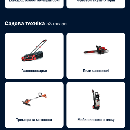
Електрорубанки акумуляторні
Фрезери акумуляторні
Садова техніка
53 товари
Газонокосарки
Пили ланцюгові
Тримери та мотокоси
Мийки високого тиску