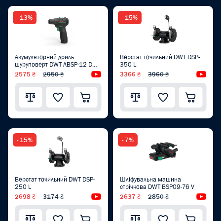
- 13%
- 15%
Акумуляторний дриль
Верстат точильний DWT DSP-
шуруповерт DWT ABSP-12 DN-
350 L
2
2575 ₴
2950 ₴
Відеоогляд
3366 ₴
3960 ₴
Від
- 15%
- 7%
Верстат точильний DWT DSP-
Шліфувальна машина
250 L
стрічкова DWT BSP09-76 V
2698 ₴
3174 ₴
Відеоогляд
2637 ₴
2850 ₴
Від