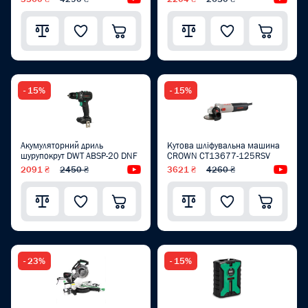
- 15%
- 15%
Акумуляторний дриль
Кутова шліфувальна машина
шурупокрут DWT ABSP-20 DNF
CROWN CT13677-125RSV
2091 ₴
2450 ₴
Відеоогляд
3621 ₴
4260 ₴
Від
- 23%
- 15%