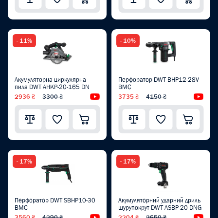
- 11%
- 10%
Акумуляторна циркулярна
Перфоратор DWT BHP12-28V
пила DWT AHKP-20-165 DN
BMC
2936 ₴
3300 ₴
Відеоогляд
3735 ₴
4150 ₴
Від
- 17%
- 17%
Перфоратор DWT SBHP10-30
Акумуляторний ударний дриль
BMC
шурупокрут DWT ASBP-20 DNG
3560 ₴
4290 ₴
Відеоогляд
2204 ₴
2650 ₴
Від