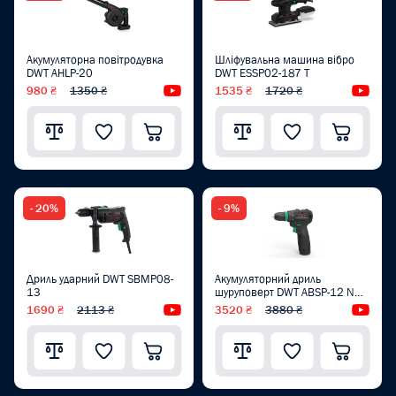
Акумуляторна повітродувка
Шліфувальна машина вібро
DWT AHLP-20
DWT ESSP02-187 T
980 ₴
1350 ₴
Відеоогляд
1535 ₴
1720 ₴
Від
- 20%
- 9%
Дриль ударний DWT SBMP08-
Акумуляторний дриль
13
шуруповерт DWT ABSP-12 NQ-
2 BMC
1690 ₴
2113 ₴
Відеоогляд
3520 ₴
3880 ₴
Від