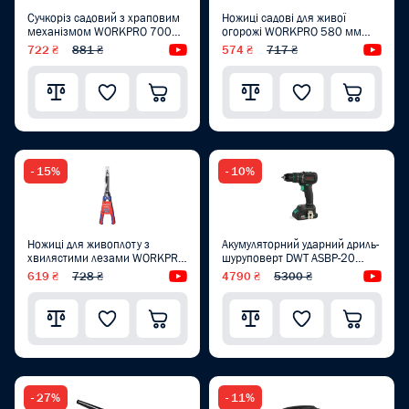
Сучкоріз садовий з храповим
Ножиці садові для живої
механізмом WORKPRO 700
огорожі WORKPRO 580 мм
мм PRO WP332020
PRO WP332016
722 ₴
881 ₴
Відеоогляд
574 ₴
717 ₴
Від
- 15%
- 10%
Ножиці для живоплоту з
Акумуляторний ударний дриль-
хвилястими лезами WORKPRO
шуруповерт DWT ASBP-20
580 мм PRO WP332015
DNG-2 BMC
619 ₴
728 ₴
Відеоогляд
4790 ₴
5300 ₴
Від
- 27%
- 11%