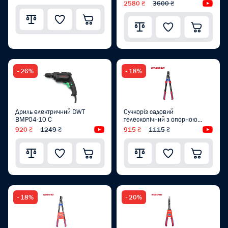
2580 ₴
3600 ₴
Від
- 26%
- 18%
Дриль електричний DWT
Сучкоріз садовий
BMP04-10 C
телескопічний з опорною
ковадлою WORKPRO 635-940
920 ₴
1249 ₴
Відеоогляд
915 ₴
1115 ₴
Від
мм PRO WP332022
- 18%
- 20%