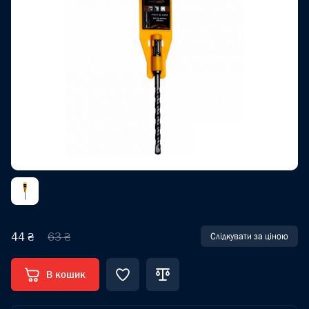
44 ₴
63 ₴
Слідкувати за ціною
В кошик