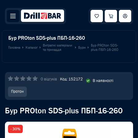
Бур PROton SDS-plus ПБП-16-260
Витратні матеріали
Бур PROton SDS-
Головна
Каталог
Бури
та приладдя
plus ПБП-16-260
0 відгуків
Код: 152172
В наявності
Протон
Бур PROton SDS-plus ПБП-16-260
- 30%