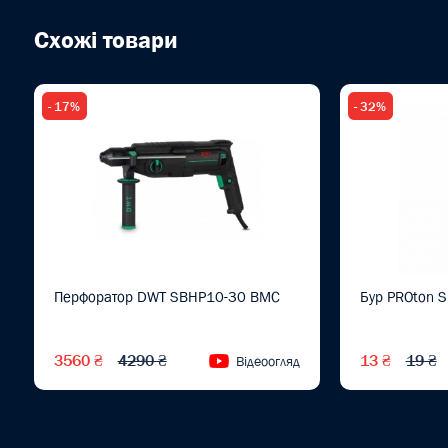
Схожі товари
- 17%
- 32%
Перфоратор DWT SBHP10-30 BMC
Бур PROton S
3560 ₴
4290 ₴
13 ₴
19 ₴
Відеоогляд