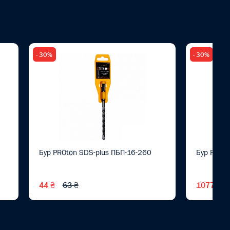
- 30%
- 30%
Бур PROton SDS-plus ПБП-16-260
Бур PROt
44 ₴
63 ₴
1077 ₴