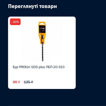
Переглянуті товари
- 30%
Бур PROton SDS-plus ПБП-20-310
88 ₴
125 ₴