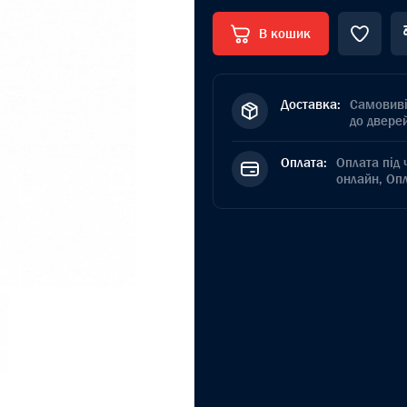
В кошик
Доставка:
Самовиві
до дверей
Оплата:
Оплата під 
онлайн, Оп