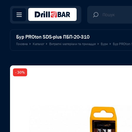
Бур PROton SDS-plus ПБП-20-310
Головна
Каталог
Витратні матеріали та приладдя
Бури
Бур PROton 
- 30%