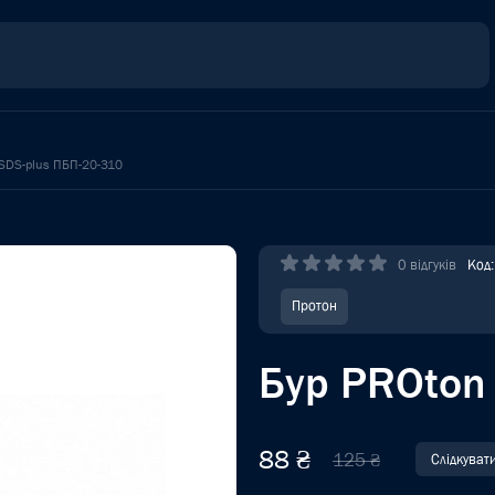
SDS-plus ПБП-20-310
0 відгуків
Код
Протон
Бур PROton
88 ₴
125 ₴
Слідкуват