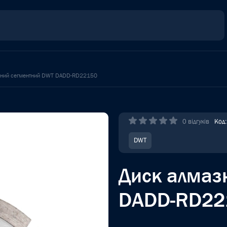
зний сегментний DWT DADD-RD22150
0 відгуків
Код
DWT
Диск алмаз
DADD-RD22