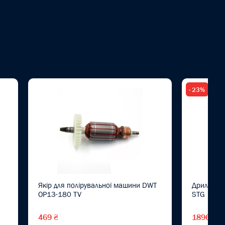
- 23%
Якір для полірувальної машини DWT
Дриль ел
OP13-180 TV
STG
469 ₴
1896 ₴