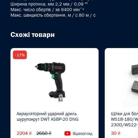
Ширина пропила, мм 2,2 мм / 0,09 ""
Макс. число обертів / хв 9400 мінˉ¹
Макс. швидкість обертання, м / с 80 м / с
Схожі товари
- 17%
Акумуляторний ударний дриль
Щітки для бо
шурупокрут DWT ASBP-20 DNG
WS18-180/W
230D/WS22-
шт.)
2204 ₴
2650 ₴
30 ₴
Відеоогляд