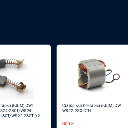
лгарки (КШМ) DWT
Статор для болгарки (КШМ) DWT
S24-230T/WS24-
WS22-230 CTN
180T/WS22-230T (х2
609 ₴