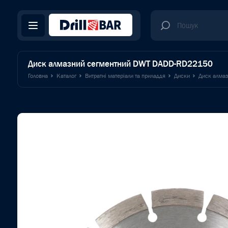
Диск алмазний сегментний DWT DADD-RD22150
Головна
Каталог
Витратні матеріали та приладдя
Диски
Диск алма