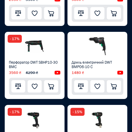
- 17%
Перфоратор DWT SBHP10-30
Дриль електричний DWT
BMC
BMP06-10 C
3560 ₴
4290 ₴
Відеоогляд
1480 ₴
Від
- 17%
- 15%