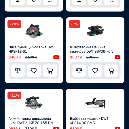
- 20%
- 7%
Пила ручна циркулярна DWT
Шліфувальна машина
HKSP13-61
стрічкова DWT BSP09-76 V
2480 ₴
3100 ₴
Відеоогляд
2637 ₴
2850 ₴
Від
- 11%
Акумуляторна циркулярна
Відбійний молоток DWT
пила DWT AHKP-20-165 DN
AHP14-30 BMC
2936 ₴
3300 ₴
Відеоогляд
9800 ₴
Від