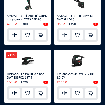
Акумуляторний ударний дриль-
Акумуляторна повітродувка
шуруповерт DWT ASBP-20
DWT AHLP-20
DNG-2 BMC
4790 ₴
5300 ₴
Відеоогляд
980 ₴
1350 ₴
Від
- 11%
Шліфувальна машина вібро
Електролобзик DWT STSP06-
DWT ESSP02-187 T
80 DV
1535 ₴
1720 ₴
Відеоогляд
2100 ₴
Від