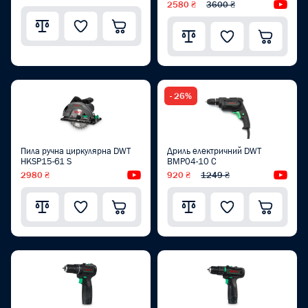
2580 ₴
3600 ₴
Від
- 26%
Пила ручна циркулярна DWT
Дриль електричний DWT
HKSP15-61 S
BMP04-10 C
2980 ₴
Відеоогляд
920 ₴
1249 ₴
Від