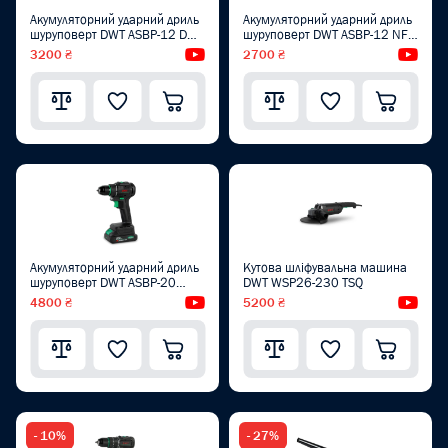
Акумуляторний ударний дриль
Акумуляторний ударний дриль
шуруповерт DWT ASBP-12 DN-
шуруповерт DWT ASBP-12 NF-
2
1.5
3200 ₴
Відеоогляд
2700 ₴
Від
Акумуляторний ударний дриль
Кутова шліфувальна машина
шуруповерт DWT ASBP-20
DWT WSP26-230 TSQ
DNM-2 BMC
4800 ₴
Відеоогляд
5200 ₴
Від
- 10%
- 27%