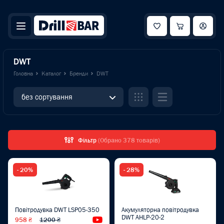
DWT
Головна
Каталог
Бренди
DWT
без сортування
Фільтр
(Обрано 378 товарів)
- 20%
- 28%
Повітродувка DWT LSP05-350
Акумуляторна повітродувка
DWT AHLP-20-2
958 ₴
1200 ₴
Відеоогляд