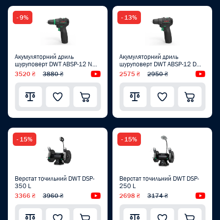
- 9%
- 13%
Акумуляторний дриль
Акумуляторний дриль
шуруповерт DWT ABSP-12 NQ-
шуруповерт DWT ABSP-12 DN-
2 BMC
2
3520 ₴
3880 ₴
Відеоогляд
2575 ₴
2950 ₴
Від
- 15%
- 15%
Верстат точильний DWT DSP-
Верстат точильний DWT DSP-
350 L
250 L
3366 ₴
3960 ₴
Відеоогляд
2698 ₴
3174 ₴
Від