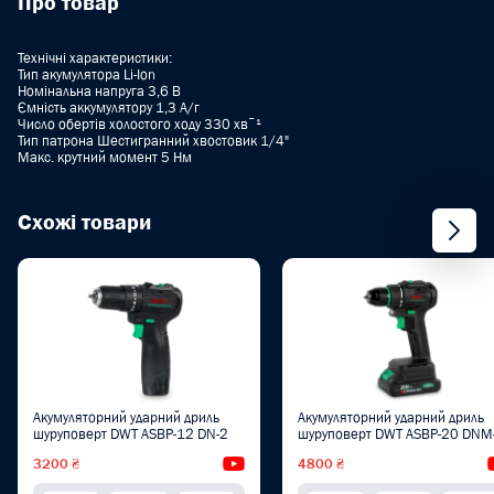
Про товар
Teхнічні характеристики:
Тип акумулятора Li-Ion
Номінальна напруга 3,6 B
Ємність аккумулятору 1,3 A/г
Число обертів холостого ходу 330 хвˉ¹
Тип патрона Шестигранний хвостовик 1/4"
Макс. крутний момент 5 Нм
Схожі товари
Акумуляторний ударний дриль
Акумуляторний ударний дриль
шуруповерт DWT ASBP-12 DN-2
шуруповерт DWT ASBP-20 DNM
BMC
3200 ₴
Відеоогляд
4800 ₴