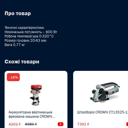
Про товар
Технічні характеристики:
Номінальна потужність – 800 Вт
Робоча температура 0-320°C
Розмір головки 20-63 мм
Вага 0,77 кг
Схожі товари
- 16%
Акумуляторна вертикальна
Штроборіз CROWN CT13525-1
фрезерна машина CROWN
CT26010HX
4202 ₴
4980 ₴
Відеоогляд
7391 ₴