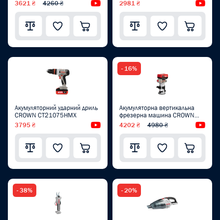
CT21091HX
3621 ₴
4260 ₴
Відеоогляд
2981 ₴
Від
- 16%
Акумуляторний ударний дриль
Акумуляторна вертикальна
CROWN CT21075HMX
фрезерна машина CROWN
CT26010HX
3795 ₴
Відеоогляд
4202 ₴
4980 ₴
Від
- 38%
- 20%