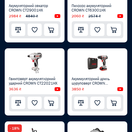
Акумуляторний секатор
Пилосос акумуляторний
CROWN CT29001HX
CROWN CT63001HX
2984 ₴
4840 ₴
Відеоогляд
2060 ₴
2574 ₴
Від
Гвинтоверт акумулятлорний
Акуммуляторний дриль
ударний CROWN CT22021HX
шуруповерт CROWN
CT21081H-2 BMC
3636 ₴
Відеоогляд
3850 ₴
Від
- 18%