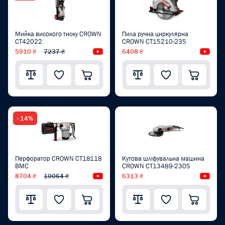
Мийка високого тиску CROWN
Пила ручна циркулярна
CT42022
CROWN CT15210-235
5910 ₴
7237 ₴
Відеоогляд
6408 ₴
Від
- 14%
Перфоратор CROWN CT18118
Кутова шліфувальна машина
BMC
CROWN CT13489-230S
8704 ₴
10064 ₴
Відеоогляд
6313 ₴
Від