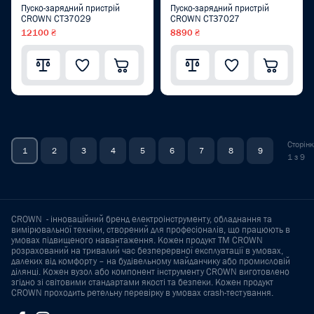
Пуско-зарядний пристрій
Пуско-зарядний пристрій
CROWN CT37029
CROWN CT37027
12100 ₴
8890 ₴
Сторін
1
2
3
4
5
6
7
8
9
1 з 9
CROWN - інноваційний бренд електроінструменту, обладнання та
вимірювальної техніки, створений для професіоналів, що працюють в
умовах підвищеного навантаження. Кожен продукт ТМ CROWN
розрахований на тривалий час безперервної експлуатації в умовах,
далеких від комфорту – на будівельному майданчику або промисловій
ділянці. Кожен вузол або компонент інструменту CROWN виготовлено
згідно зі світовими стандартами якості та безпеки. Кожен продукт
CROWN проходить ретельну перевірку в умовах crash-тестування.