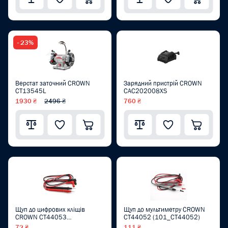
- 23%
Верстат заточний CROWN
Зарядний пристрій CROWN
CT13545L
CAC202008XS
1930 ₴
2496 ₴
760 ₴
Щуп до цифрових кліщів
Щуп до мультиметру CROWN
CROWN CT44053
CT44052 (101_CT44052)
(101_CT44053)
72 ₴
111 ₴