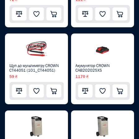
Щуп до мультиметру CROWN
Акумулятор CROWN
CT44051 (101_CT44051)
CAB202025XS
59 ₴
1170 ₴