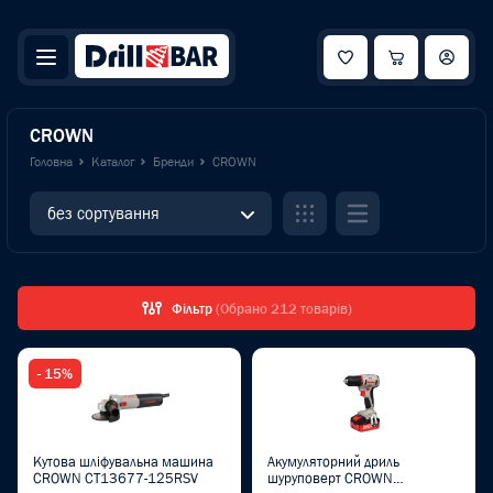
CROWN
Головна
Каталог
Бренди
CROWN
без сортування
Фільтр
(Обрано 212 товарів)
- 15%
Кутова шліфувальна машина
Акумуляторний дриль
CROWN CT13677-125RSV
шуруповерт CROWN