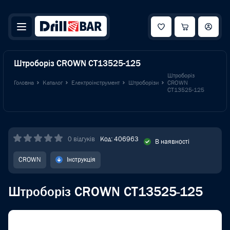
Штроборіз CROWN CT13525-125
Штроборіз
Головна
Каталог
Електроінструмент
Штроборізи
CROWN
CT13525-125
0 відгуків
Код: 406963
В наявності
CROWN
Інструкція
Штроборіз CROWN CT13525-125