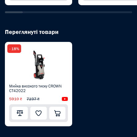
Переглянуті товари
- 18%
Мийка високого тиску CROWN
CT42022
5910 ₴
7237 ₴
Відеоогляд