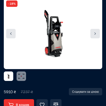
- 18%
5910 ₴
7237 ₴
Слідкувати за ціною
В кошик