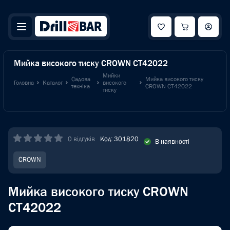
Мийка високого тиску CROWN CT42022
Мийки
Садова
Мийка високого тиску
Головна
Каталог
високого
техніка
CROWN CT42022
тиску
0 відгуків
Код: 301820
В наявності
CROWN
Мийка високого тиску CROWN
CT42022