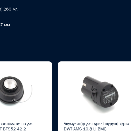
а) 260 мл
47 мм
вавтоматична для
Акумулятор для дрилі-шуруповерта
T BFS52-42-2
DWT AMS-10,8 LI BMC