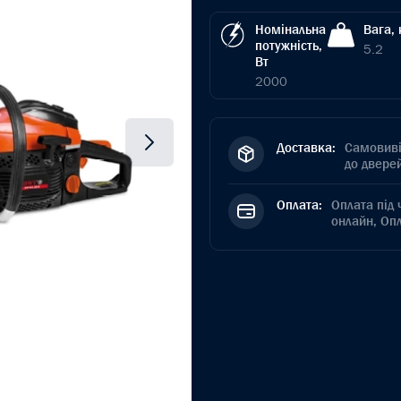
Номінальна
Вага, 
потужність,
5.2
Вт
2000
Доставка:
Самовиві
до дверей
Оплата:
Оплата під 
онлайн, Оп