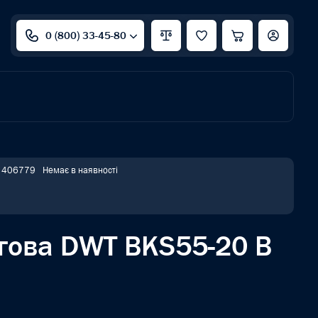
0 (800) 33-45-80
: 406779
Немає в наявності
гова DWT BKS55-20 B