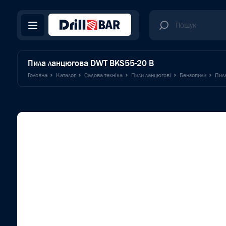
Пила ланцюгова DWT BKS55-20 B
Головна
Каталог
Садова техніка
Пили ланцюгові
Бензопили
Пил