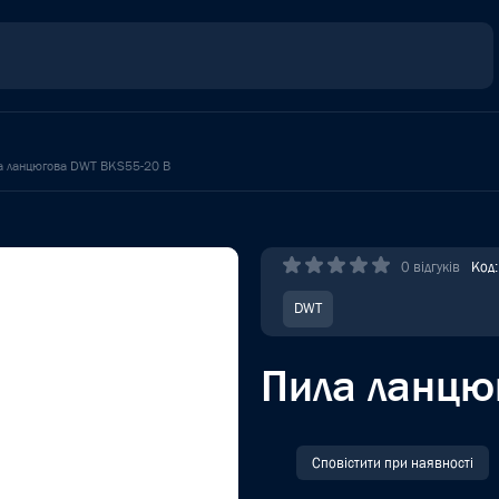
а ланцюгова DWT BKS55-20 B
0 відгуків
Код
DWT
Пила ланцю
Сповістити при наявності