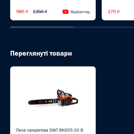
980 ₴
1350 ₴
270 ₴
Відеоогляд
Переглянуті товари
Пила ланцюгова DWT BKS55-20 B