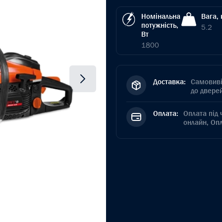
Номінальна
Вага, 
потужність,
5.2
Вт
1800
Доставка:
Самовиві
до дверей
Оплата:
Оплата під 
онлайн, Оп