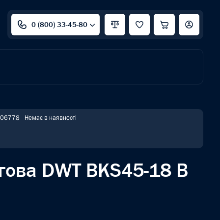
0 (800) 33-45-80
406778
Немає в наявності
гова DWT BKS45-18 B