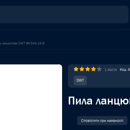
а ланцюгова DWT BKS45-18 B
1 відгук
Код: 
DWT
Пила ланцю
Сповістити при наявності