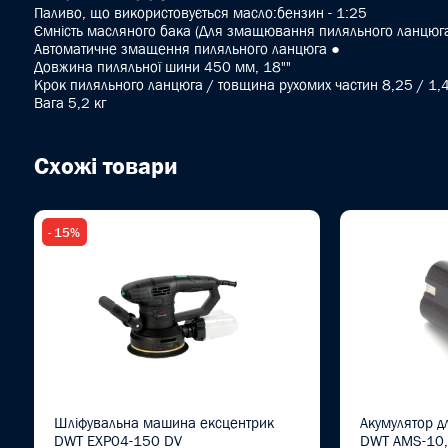
Паливо, що використовується масло:бензин - 1:25
Ємність масляного бака (Для змащювання пиляльного ланцюг
Автоматичне змащення пиляльного ланцюга ●
Довжина пиляльної шини 450 мм, 18""
Kрок пиляльного ланцюга / товщина рухомих частин 8,25 / 1,
Вага 5,2 кг
Схожі товари
- 15%
Шліфувальна машина ексцентрик
Акумулятор д
DWT EXP04-150 DV
DWT AMS-10,