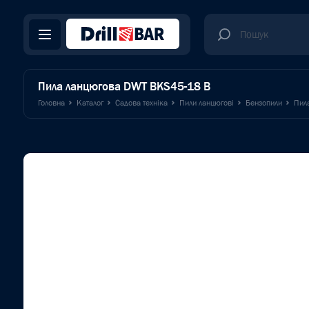
Пила ланцюгова DWT BKS45-18 B
Головна
Каталог
Садова техніка
Пили ланцюгові
Бензопили
Пил