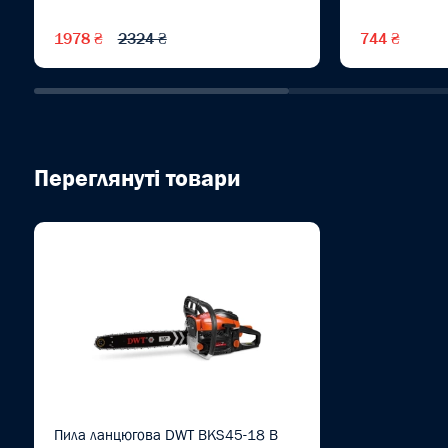
1978 ₴
2324 ₴
744 ₴
Переглянуті товари
Пила ланцюгова DWT BKS45-18 B