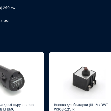
а) 260 мл
47 мм
ля дрилі-шуруповерта
Кнопка для болгарки (КШМ) DWT
8 LI BMC
WS08-125 R