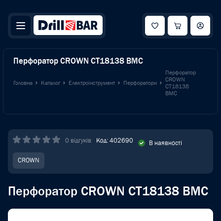
Перфоратор CROWN CT18138 BMC
Перфоратор
CROWN
Головна
Каталог
Електроінструмент
Перфоратори
CT18138
BMC
0 відгуків
Код: 402690
В наявності
CROWN
Перфоратор CROWN CT18138 BMC