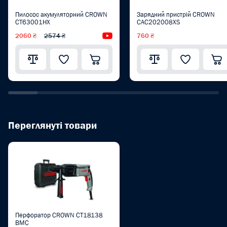
Пилосос акумуляторний CROWN
Зарядний пристрій CROWN
CT63001HX
CAC202008XS
2060 ₴
2574 ₴
Відеоогляд
760 ₴
Переглянуті товари
Перфоратор CROWN CT18138
BMC