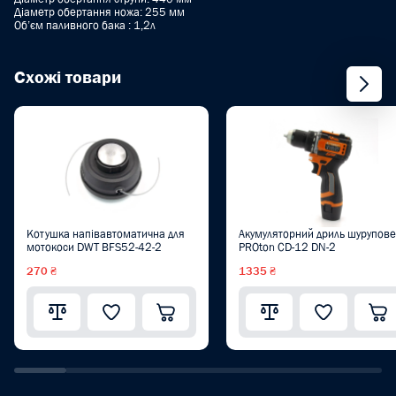
Діаметр обертання ножа: 255 мм
Об’єм паливного бака : 1,2л
Схожі товари
Котушка напівавтоматична для
Акумуляторний дриль шурупове
мотокоси DWT BFS52-42-2
PROton CD-12 DN-2
270 ₴
1335 ₴