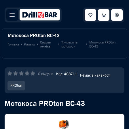
Мотокоса PROton BC-43
Садова
Тримери та
Мотокоса PROton
Головна
Каталог
техніка
мотокоси
BC-43
0 відгуків
Код: 408711
Немає в наявності
PROton
Мотокоса PROton BC-43