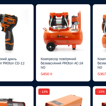
рний дриль
Компресор повітряний
Комп
т PROton CD-12
безмасляний PROton AC-24
безм
NO
NO
5450 ₴
5367
- 15%
- 15%