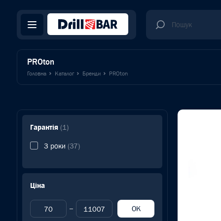
PROton
Головна
Каталог
Бренди
PROton
Гарантія
(1)
3 роки
(37)
Ціна
OK