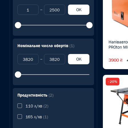
OK
Напівавто
Номінальне число обертів
(1)
PROton M
OK
3900 ₴
- 20%
Продуктивність
(2)
110 л/хв
(2)
165 л/хв
(1)