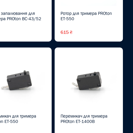
а запалювання для
Ротор для тримера PROton
ера PROton BC-43/52
ET-550
615 ₴
микач для тримера
Перемикач для тримера
on ET-550
PROton ET-1400B