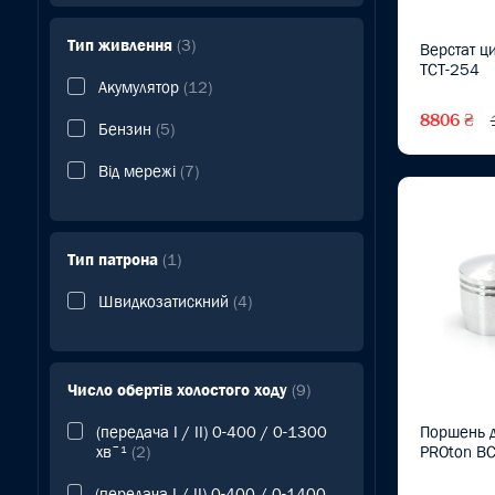
Тип живлення
(3)
Верстат ц
TCT-254
Акумулятор
(12)
8806 ₴
Бензин
(5)
Від мережі
(7)
Тип патрона
(1)
Швидкозатискний
(4)
Число обертів холостого ходу
(9)
(передача I / II) 0-400 / 0-1300
Поршень д
хвˉ¹
(2)
PROton BC
(передача I / II) 0-400 / 0-1400