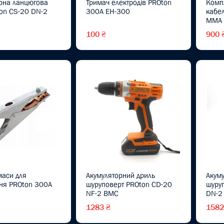
рна ланцюгова
Тримач електродів PROton
Комп
on CS-20 DN-2
300А EH-300
кабе
MMA
100 ₴
900 
маси для
Акумуляторний дриль
Акум
ня PROton 300А
шуруповерт PROton CD-20
шуру
NF-2 BMC
DN-2
1283 ₴
1582