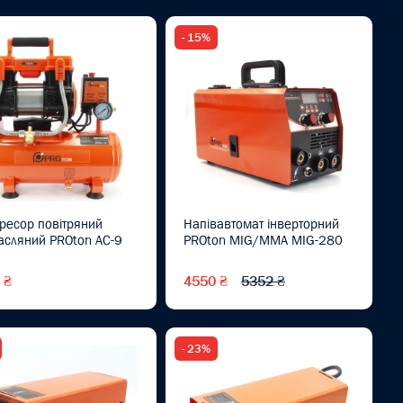
- 15%
ресор повітряний
Напівавтомат інверторний
асляний PROton AC-9
PROton MIG/MMA MIG-280
 ₴
4550 ₴
5352 ₴
- 23%