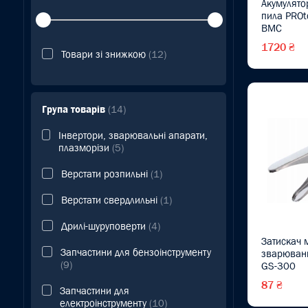
Акумулято
пила PROt
BMC
1720 ₴
Товари зі знижкою
(12)
Група товарів
(14)
Інвертори, зварювальні апарати,
плазморізи
(5)
Верстати розпильні
(1)
Верстати свердлильні
(1)
Дрилі-шуруповерти
(4)
Затискач 
Запчастини для бензоінструменту
зварюван
(9)
GS-300
87 ₴
Запчастини для
електроінструменту
(10)