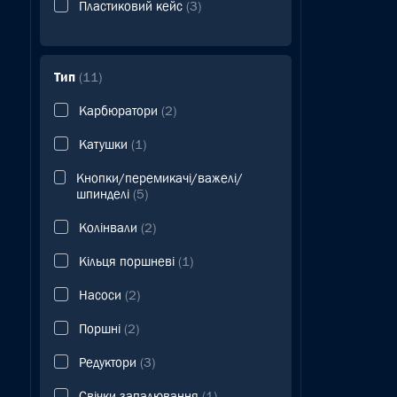
Пластиковий кейс
(3)
Тип
(11)
Карбюратори
(2)
Катушки
(1)
Кнопки/перемикачі/важелі/
шпинделі
(5)
Колінвали
(2)
Кільця поршневі
(1)
Насоси
(2)
Поршні
(2)
Редуктори
(3)
Свічки запалювання
(1)