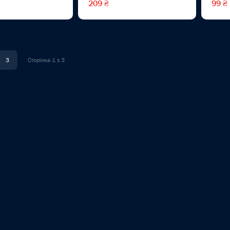
209 ₴
99 ₴
3
Сторінка 1 з 3