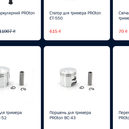
иркулярний PROton
Статор для тримера PROton
Свіч
ET-550
трим
11007 ₴
615 ₴
70 ₴
ля тримера
Поршень для тримера
Пере
-52
PROton BC-43
PROt