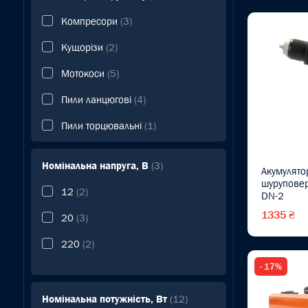
Компресори
(3)
Кущорізи
(2)
Мотокоси
(5)
Пили ланцюгові
(4)
Пили торцювальні
(1)
Пили циркулярні
(3)
Номінальна напруга, В
(3)
Акумулято
Секатори
(1)
шуруповер
12
(2)
DN-2
Тримери
(7)
1335 ₴
20
(3)
220
(2)
- 17%
Номінальна потужність, Вт
(12)