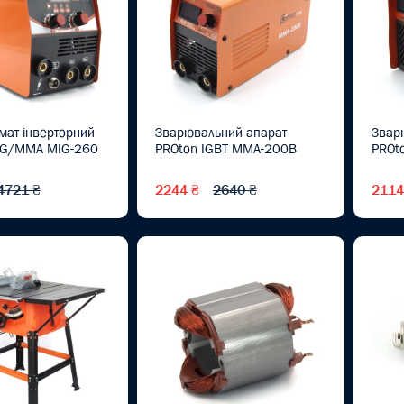
мат інверторний
Зварювальний апарат
Звар
IG/MMA MIG-260
PROton IGBT MMA-200B
PROt
4721 ₴
2244 ₴
2640 ₴
2114