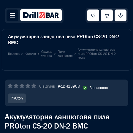
Акумуляторна ланцюгова пила PROton CS-20 DN-2
BMC
Акумуляторна ланцюгова
Садова
Пили
Головна
Каталог
пила PROton CS-20 DN-2
техніка
ланцюгові
BMC
0 відгуків
Код: 413908
В наявності
PROton
Акумуляторна ланцюгова пила
PROton CS-20 DN-2 BMC