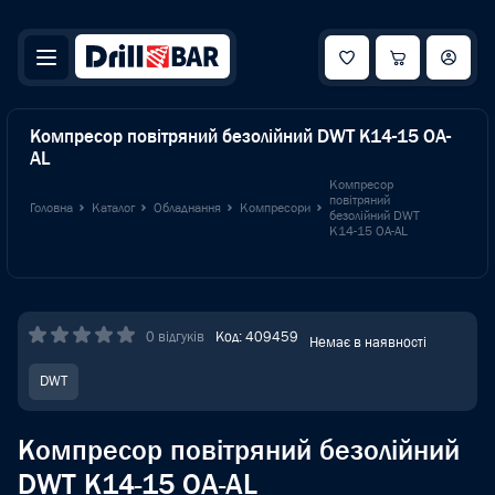
Компресор повітряний безолійний DWT K14-15 OA-
AL
Компресор
повітряний
Головна
Каталог
Обладнання
Компресори
безолійний DWT
K14-15 OA-AL
0 відгуків
Код: 409459
Немає в наявності
DWT
Компресор повітряний безолійний
DWT K14-15 OA-AL