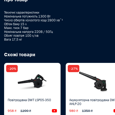
Технічні характеристики
Номінальна потужність 1300 Вт
Число обертів холостого ходу 2800 хвˉ¹
Об'єм баку 15 л
Макс. тиск 7 бар
Номінальна напруга 220В / 50Гц
Обсяг повітря 100 л/хв
Вага 17,5 кг
Схожі товари
- 20%
- 27%
Повітродувка DWT LSP05-350
Акумуляторна повітродувка DW
AHLP-20
958 ₴
1200 ₴
Відеоогляд
980 ₴
1350 ₴