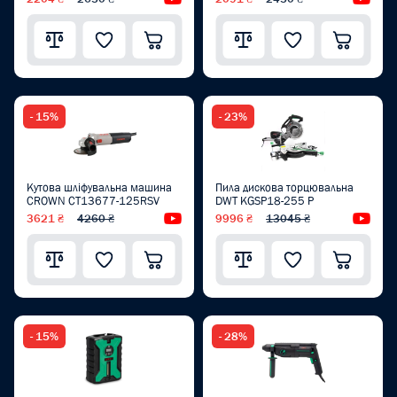
- 15%
- 23%
Кутова шліфувальна машина
Пила дискова торцювальна
CROWN CT13677-125RSV
DWT KGSP18-255 P
3621 ₴
4260 ₴
Відеоогляд
9996 ₴
13045 ₴
Від
- 15%
- 28%