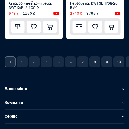
Автомобільний компресор
Перфоратор DWT SBHP08-26
DWT KAP12-100 D
BMC
978 ₴
1150 ₴
Відеоогляд
2740 ₴
3795 ₴
Від
1
2
3
4
5
6
7
8
9
10
Ваше місто
Компанія
Сервіс