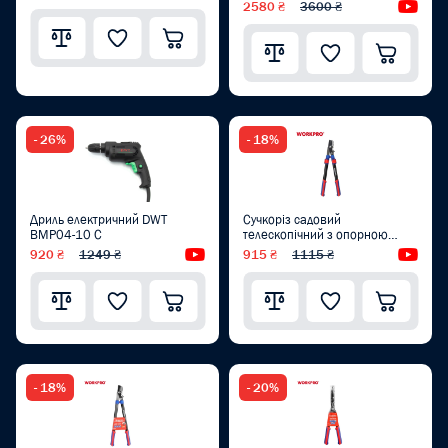
2580 ₴
3600 ₴
Від
- 26%
- 18%
Дриль електричний DWT
Сучкоріз садовий
BMP04-10 C
телескопічний з опорною
ковадлою WORKPRO 635-940
920 ₴
1249 ₴
Відеоогляд
915 ₴
1115 ₴
Від
мм PRO WP332022
- 18%
- 20%