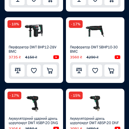
- 10%
- 17%
Перфоратор DWT BHP12-28V
Перфоратор DWT SBHP10-30
BMC
BMC
3735 ₴
4150 ₴
Відеоогляд
3560 ₴
4290 ₴
Від
- 17%
- 15%
Акумуляторний ударний дриль
Акумуляторний дриль
шурупокрут DWT ASBP-20 DNG
шурупокрут DWT ABSP-20 DNF
2204 ₴
2650 ₴
Відеоогляд
2091 ₴
2450 ₴
Від