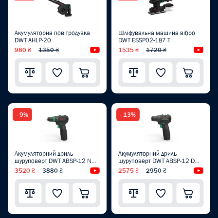
Акумуляторна повітродувка
Шліфувальна машина вібро
DWT AHLP-20
DWT ESSP02-187 T
980 ₴
1350 ₴
Відеоогляд
1535 ₴
1720 ₴
Від
- 9%
- 13%
Акумуляторний дриль
Акумуляторний дриль
шуруповерт DWT ABSP-12 NQ-
шуруповерт DWT ABSP-12 DN-
2 BMC
2
3520 ₴
3880 ₴
Відеоогляд
2575 ₴
2950 ₴
Від