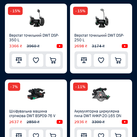
- 15%
- 15%
Верстат точильний DWT DSP-
Верстат точильний DWT DSP-
350 L
250 L
3366 ₴
3960 ₴
Відеоогляд
2698 ₴
3174 ₴
Від
- 7%
- 11%
Шліфувальна машина
Акумуляторна циркулярна
стрічкова DWT BSP09-76 V
пила DWT AHKP-20-165 DN
2637 ₴
2850 ₴
Відеоогляд
2936 ₴
3300 ₴
Від