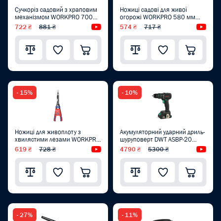
Сучкоріз садовий з храповим
Ножиці садові для живої
механізмом WORKPRO 700
огорожі WORKPRO 580 мм
мм PRO WP332020
PRO WP332016
722 ₴
881 ₴
Відеоогляд
574 ₴
717 ₴
Від
- 15%
- 10%
Ножиці для живоплоту з
Акумуляторний ударний дриль-
хвилястими лезами WORKPRO
шуруповерт DWT ASBP-20
580 мм PRO WP332015
DNG-2 BMC
619 ₴
728 ₴
Відеоогляд
4790 ₴
5300 ₴
Від
- 27%
- 11%