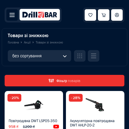
Товари зі знижкою
Головна
Акції
Товари зі знижкою
без сортування
Фільтр
товарів
- 20%
- 28%
Повітродувка DWT LSP05-350
Акумуляторна повітродувка
DWT AHLP-20-2
958 ₴
1200 ₴
Відеоогляд