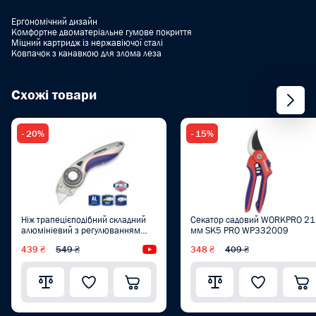
Ергономічний дизайн
Комфортне двоматеріальне гумове покриття
Міцний картридж із нержавіючої сталі
Ковпачок з канавкою для злома леза
Схожі товари
- 20%
- 15%
Ніж трапецієподібний складний
Секатор садовий WORKPRO 2
алюмініевий з регулюванням
мм SK5 PRO WP332009
кута WORKPRO PRO PLUS
439 ₴
549 ₴
Відеоогляд
348 ₴
409 ₴
WP211013