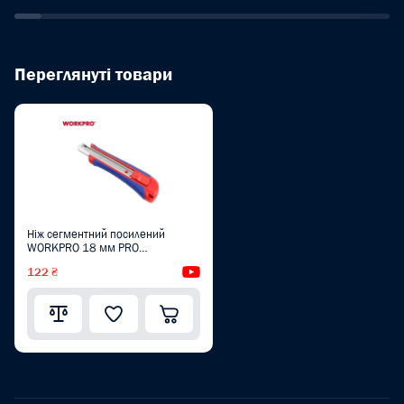
Переглянуті товари
Ніж сегментний посилений
WORKPRO 18 мм PRO
WP212009
122 ₴
Відеоогляд