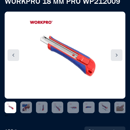
WORKPRO 18 мм PRO WP212009
‹
›