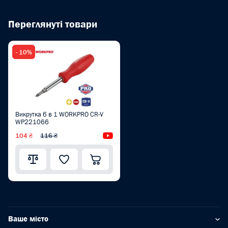
Переглянуті товари
- 10%
Викрутка 6 в 1 WORKPRO CR-V
WP221066
104 ₴
116 ₴
Відеоогляд
Ваше місто