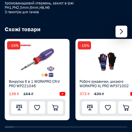
Хромованадієвий стержень, захист в іржі
PH1,PH2,5mm,6mm,H8,H6
З гвинтом для гачків
Схожі товари
- 15%
- 15%
Викрутка 6 в 1 WORKPRO CR-V
Робочі рукавички, дихаючі
PRO WP221046
WORKPRO XL PRO WP371002
139 ₴
164 ₴
Відеоогляд
373 ₴
439 ₴