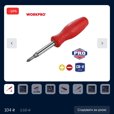
- 10%
‹
›
104 ₴
116 ₴
Слідкувати за ціною