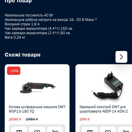
Про товар
Номінальна потужність 40 Вт
Номінальна робоча напруга на виході 18 - 20 В Макс.*
Вихідний струм 1.8 A
Час зарядки акумулятора (4 А*г) 150 хв.
Час зарядки акумулятора (2 А*г) 90 хв.
Вага 0,24 кг
Схожі товари
- 10%
Кутова шліфувальна машина DWT
Зарядний пристрій DWT для
WSP13-180 TQ
шуруповерта ABSP-14.4DN-2
2690 ₴
2980 ₴
200 ₴