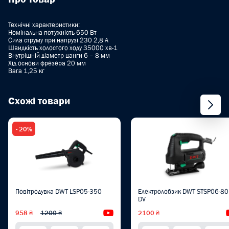
Технічні характеристики:
Номінальна потужність 650 Вт
Сила струму при напрузі 230 2,8 А
Швидкість холостого ходу 35000 хв-1
Внутрішній діаметр цанги 6 – 8 мм
Хід основи фрезера 20 мм
Вага 1,25 кг
Схожі товари
- 20%
Повітродувка DWT LSP05-350
Електролобзик DWT STSP06-80
DV
958 ₴
1200 ₴
Відеоогляд
2100 ₴