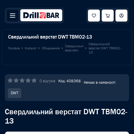
Свердлильний верстат DWT TBM02-13
Свердлильний
Свердлильні
Головна
Каталог
Обладнання
верстат DWT TBM02-
верстати
13
0 відгуків
Код: 408368
Немає в наявності
DWT
Свердлильний верстат DWT TBM02-
13