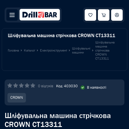
Шліфувальна машина стрічкова CROWN CT13311
Шліфувальна
машина
Шліфувальні
Головна
Каталог
Електроінструмент
стрічкова
машини
CROWN
CT13311
0 відгуків
Код: 403030
В наявності
CROWN
Шліфувальна машина стрічкова
CROWN CT13311