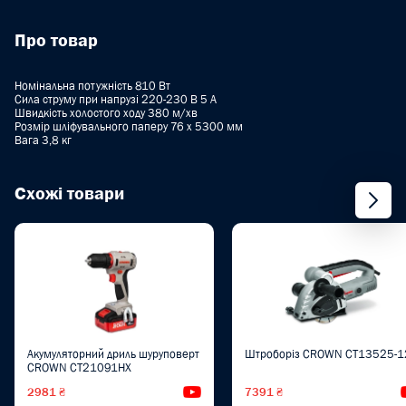
Про товар
Номінальна потужність 810 Вт
Сила струму при напрузі 220-230 В 5 A
Швидкість холостого ходу 380 м/хв
Розмір шліфувального паперу 76 x 5300 мм
Вага 3,8 кг
Схожі товари
Акумуляторний дриль шуруповерт
Штроборіз CROWN CT13525-1
CROWN CT21091HX
2981 ₴
Відеоогляд
7391 ₴