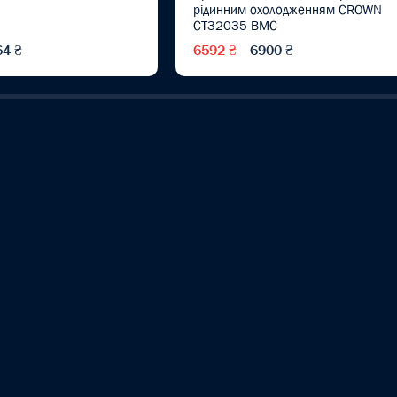
рідинним охолодженням CROWN
CT32035 BMC
64 ₴
6592 ₴
6900 ₴