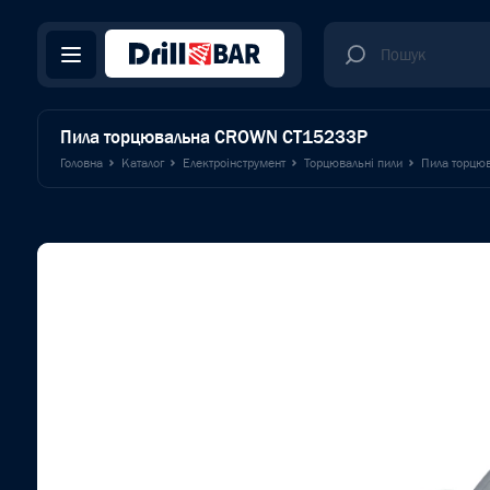
Пила торцювальна CROWN CT15233P
Головна
Каталог
Електроінструмент
Торцювальні пили
Пила торцю