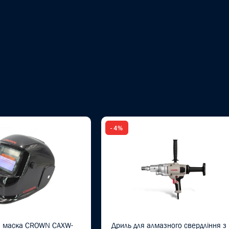
- 4%
 маска CROWN CAXW-
Дриль для алмазного свердління з