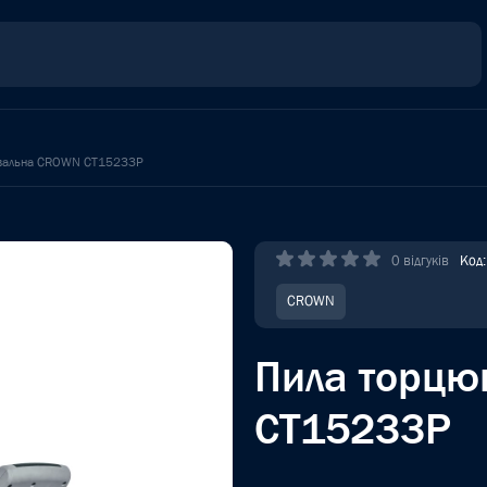
вальна CROWN CT15233P
0 відгуків
Код
CROWN
Пила торц
CT15233P