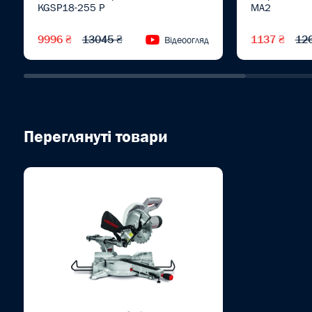
KGSP18-255 P
MA2
9996 ₴
13045 ₴
1137 ₴
12
Відеоогляд
Переглянуті товари