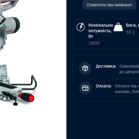
Сповістити при наявності
Номінальна
Вага, 
потужність,
16.1
Вт
1800
Доставка:
Самовиві
до дверей
Оплата:
Оплата під 
онлайн, Оп