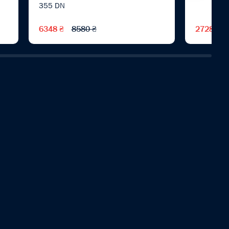
355 DN
6348 ₴
8580 ₴
2728 ₴