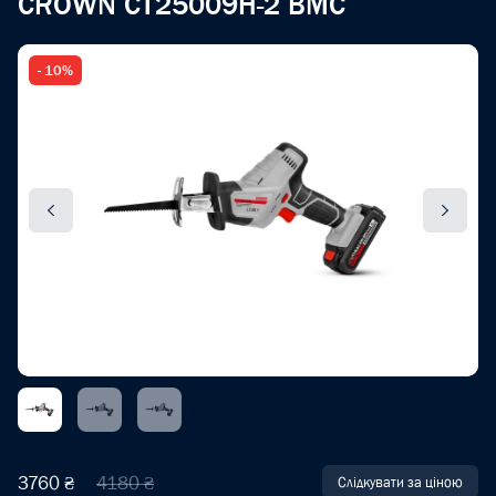
CROWN CT25009H-2 BMC
- 10%
3760 ₴
4180 ₴
Слідкувати за ціною