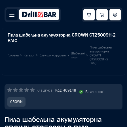
Пила шабельна акумуляторна CROWN CT25009H-2
BMC
Пила шабельна
акумуляторна
Шабельні
Головна
Каталог
Електроінструмент
CROWN
пили
CT25009H-2
BMC
0 відгуків
Код: 409149
В наявності
CROWN
Пила шабельна акумуляторна