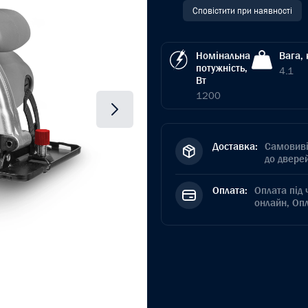
Сповістити при наявності
Номінальна
Вага, 
потужність,
4.1
Вт
1200
Доставка:
Самовиві
до дверей
Оплата:
Оплата під 
онлайн, Оп