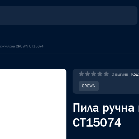
циркулярна CROWN CT15074
0 відгуків
Код
CROWN
Пила ручна
CT15074