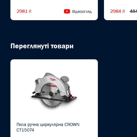
2981 ₴
2984 ₴
48
Відеоогляд
Переглянуті товари
Пила ручна циркулярна CROWN
CT15074