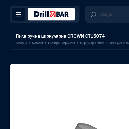
Пила ручна циркулярна CROWN CT15074
Головна
Каталог
Електроінструмент
Циркулярні пили
Пила ручна 