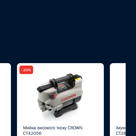
- 20%
Мийка високого тиску CROWN
Акуммуля
CT42056
CT28001HX