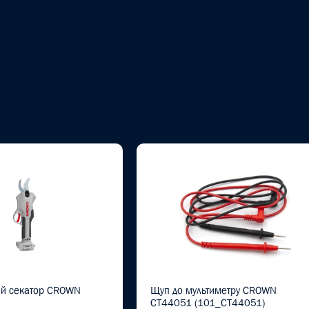
ий секатор CROWN
Щуп до мультиметру CROWN
CT44051 (101_CT44051)