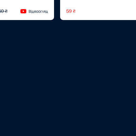
40 ₴
59 ₴
Відеоогляд