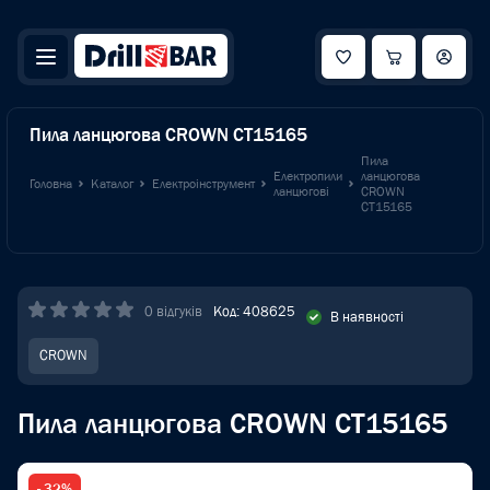
Пила ланцюгова CROWN CT15165
Пила
Електропили
ланцюгова
Головна
Каталог
Електроінструмент
ланцюгові
CROWN
CT15165
0 відгуків
Код: 408625
В наявності
CROWN
Пила ланцюгова CROWN CT15165
- 32%