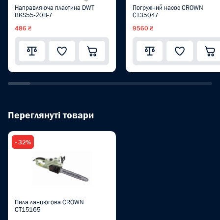
Направляюча пластина DWT
Погружний насос CROWN
BKS55-20B-7
CT35047
486 ₴
9560 ₴
Переглянуті товари
- 32%
Пила ланцюгова CROWN
CT15165