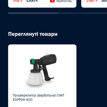
958 ₴
1200 ₴
2580 ₴
36
Відеоогляд
Переглянуті товари
Пульверизатор (фарбопульт) DWT
ESPP06-900