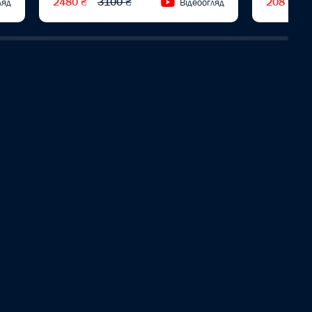
2480 ₴
3100 ₴
208 ₴
ляд
Відеоогляд