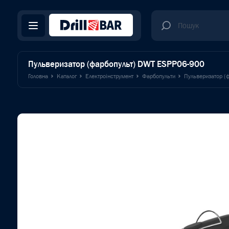
Пульверизатор (фарбопульт) DWT ESPP06-900
Головна
Каталог
Електроінструмент
Фарбопульти
Пульверизатор (