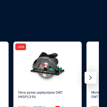
- 20%
Пила ручна циркулярна DWT
Мотор в з
HKSP13-61
DWT ABS-