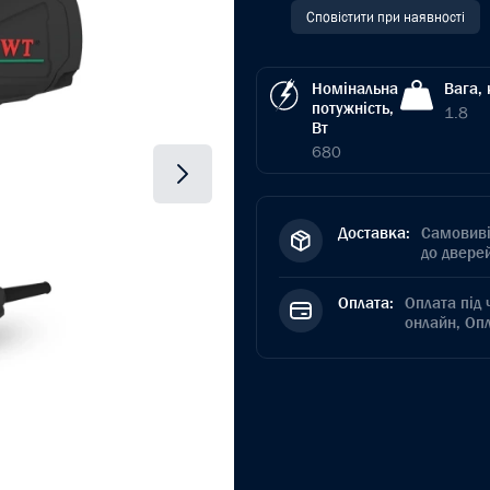
Сповістити при наявності
Номінальна
Вага, 
потужність,
1.8
Вт
680
Доставка:
Самовиві
до дверей
Оплата:
Оплата під 
онлайн, Оп