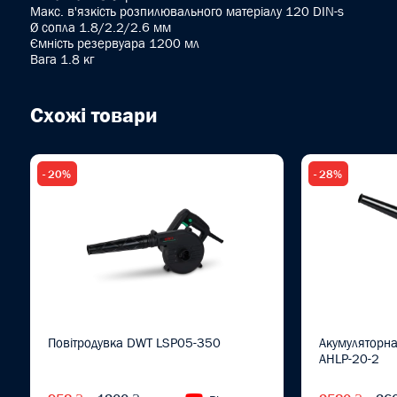
Макс. в'язкість розпилювального матеріалу 120 DIN-s
Ø сопла 1.8/2.2/2.6 мм
Ємність резервуара 1200 мл
Вага 1.8 кг
Схожі товари
- 20%
- 28%
Повітродувка DWT LSP05-350
Акумуляторна
AHLP-20-2