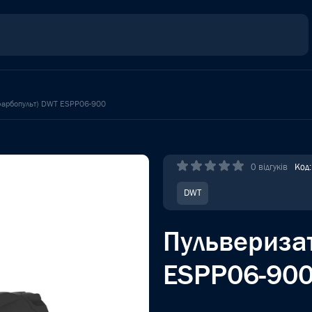
фарбопульт) DWT ESPP06-900
0 відгуків
Код
DWT
Пульвериза
ESPP06-90