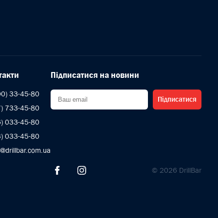
такти
Підписатися на новини
00) 33-45-80
Підписатися
7) 733-45-80
6) 033-45-80
3) 033-45-80
s@drillbar.com.ua
© 2026 DrillBar