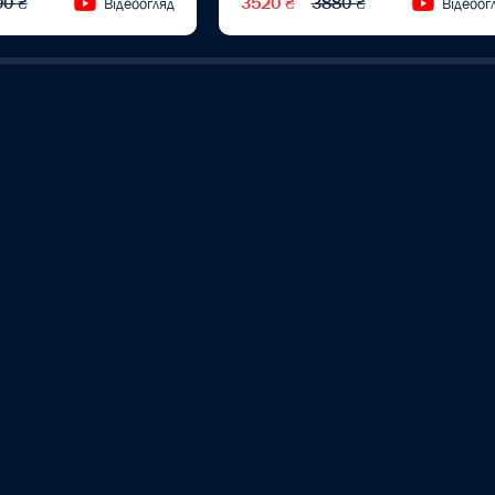
00 ₴
3520 ₴
3880 ₴
Відеоогляд
Відеоог