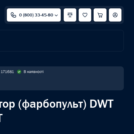
0 (800) 33-45-80
: 171681
В наявності
тор (фарбопульт) DWT
T