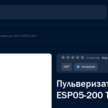
фарбопульт) DWT ESP05-200 T
0 відгуків
Код
DWT
Інструкція
Пульвериза
ESP05-200 