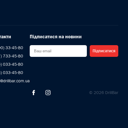
такти
Підписатися на новини
00) 33-45-80
Підписатися
7) 733-45-80
6) 033-45-80
3) 033-45-80
s@drillbar.com.ua
© 2026 DrillBar