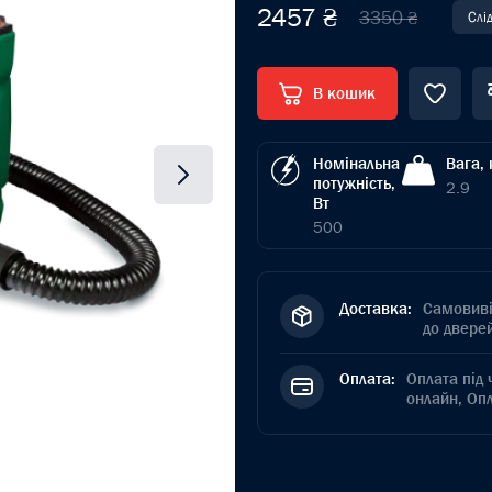
2457 ₴
3350 ₴
Слі
В кошик
Номінальна
Вага, 
потужність,
2.9
Вт
500
Доставка:
Самовиві
до дверей
Оплата:
Оплата під 
онлайн, Оп