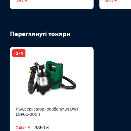
287 ₴
830 ₴
Переглянуті товари
- 27%
Пульверизатор (фарбопульт) DWT
ESP05-200 T
2457 ₴
3350 ₴