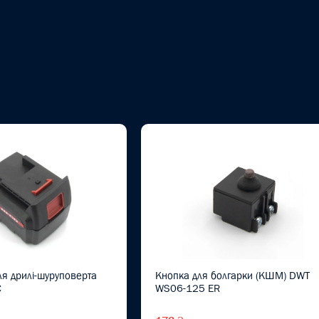
ля дрилі-шуруповерта
Кнопка для болгарки (КШМ) DWT
C
WS06-125 ER