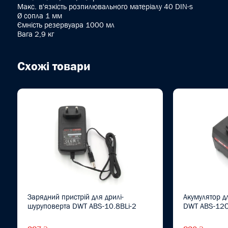
Макс. в'язкість розпилювального матеріалу 40 DIN-s
Ø сопла 1 мм
Ємність резервуара 1000 мл
Вага 2,9 кг
Схожі товари
Зарядний пристрій для дрилі-
Акумулятор д
шуруповерта DWT ABS-10.8BLi-2
DWT ABS-12