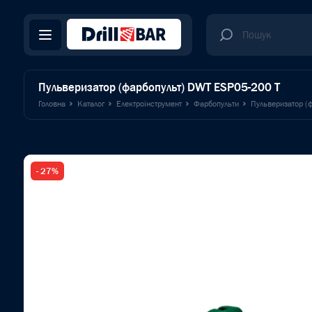
Пульверизатор (фарбопульт) DWT ESP05-200 T
Головна
Каталог
Електроінструмент
Фарбопульти
Пульверизатор (
- 27%