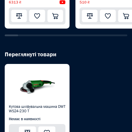
6313 ₴
Відеоогляд
510 ₴
Переглянуті товари
Кутова шліфувальна машина DWT
WS24-230 T
Немає в наявності