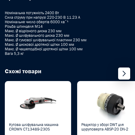
Номінальна потужність 2400 Вт
Сила струму при напрузі 220-230 В 11.23 A
Номінальне число обертів 6000 хвˉ¹
Різьба шпинделя M14
Макс. Ø відрізного диска 230 мм
Макс. Ø шліфувального диска 230 мм
Макс. Ø гумової шліфувальної пластини 230 мм
Макс. Ø дискової дротяної щітки 100 мм
Макс. Ø чашеподібної дротяної щітки 100 мм
Вага 5,3 кг
Схожі товари
Кутова шліфувальна машина
Редуктор у зборі DWT для
CROWN CT13489-230S
шуруповерта ABSP-20 DN-2