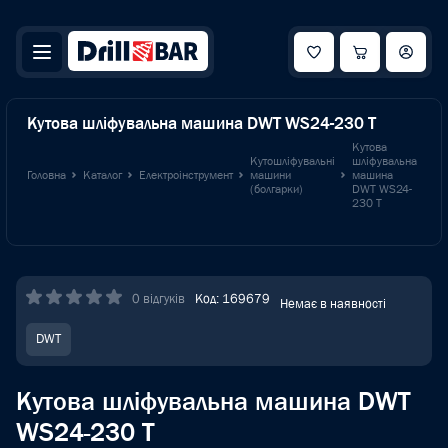
Кутова шліфувальна машина DWT WS24-230 T
Кутова
Кутошліфувальні
шліфувальна
Головна
Каталог
Електроінструмент
машини
машина
(болгарки)
DWT WS24-
230 T
0 відгуків
Код: 169679
Немає в наявності
DWT
Кутова шліфувальна машина DWT
WS24-230 T