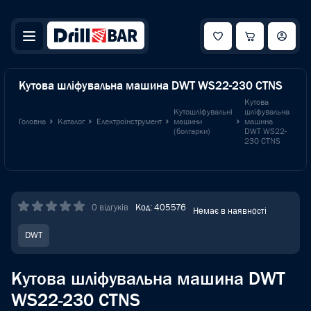
Кутова шліфувальна машина DWT WS22-230 CTNS
Кутова
Кутошліфувальні
шліфувальна
Головна
Каталог
Електроінструмент
машини
машина
(болгарки)
DWT WS22-
230 CTNS
0 відгуків
Код: 405576
Немає в наявності
DWT
Кутова шліфувальна машина DWT
WS22-230 CTNS