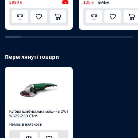
2980 ₴
Відеоогляд
135 ₴
271 ₴
Переглянуті товари
Кутова шліфувальна машина DWT
WS22-230 CTNS
Немає в наявності