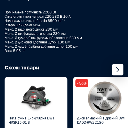
Номінальна потужність 2200 Вт
Сила струму при напрузі 220-230 В 10 A
Номінальне число обертів 6500 хвˉ¹
Різьба шпинделя M14
Макс. Ø відрізного диска 230 мм
Макс. Ø шліфувального диска 230 мм
Макс. Ø гумової шліфувальної пластини 230 мм
Макс. Ø дискової дротяної щітки 100 мм
Макс. Ø чашеподібної дротяної щітки 100 мм
Вага 5,95 кг
Схожі товари
- 50%
Пила ручна циркулярна DWT
Диск алмазний відрізний DWT
HKSP15-61 S
DADD-RW22180