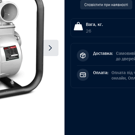
Сповістити при наявності
Вага, кг.
26
Доставка:
Самовиві
до дверей
Оплата:
Оплата під 
онлайн, Оп