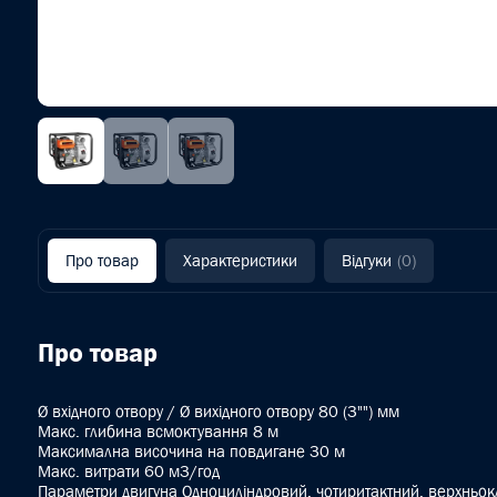
Про товар
Характеристики
Відгуки
(0)
Про товар
Ø вхідного отвору / Ø вихідного отвору 80 (3"") мм
Макс. глибина всмоктування 8 м
Максимална височина на повдигане 30 м
Mакс. витрати 60 м3/год
Параметри двигуна Одноциліндровий, чотиритактний, верхньо