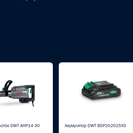
олоток DWT AHP14-30
Акумулятор DWT BSP202025XS