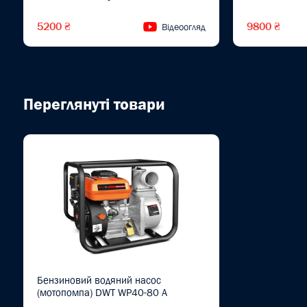
5200 ₴
9800 ₴
Відеоогляд
Переглянуті товари
Бензиновий водяний насос
(мотопомпа) DWT WP40-80 A