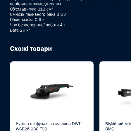
повітряним охолодженням
Об'єм двигуна 212 cм³
Ємність паливного бака 3,6 л
Обсяг масла 0,6 л.
Час безперервної роботи 4 г
Вага 26 кг
Схожі товари
Кутова шліфувальна машина DWT
Відбійний м
WSP26-230 TSQ
BMC