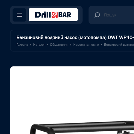
Бензиновий водяний насос (мотопомпа) DWT WP40-
Головна
Каталог
Обладнання
Насоси та помпи
Бензиновий водяни