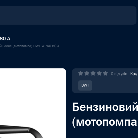
80 A
й насос (мотопомпа) DWT WP40-80 A
0 відгуків
Код
DWT
Бензиновий
(мотопомпа