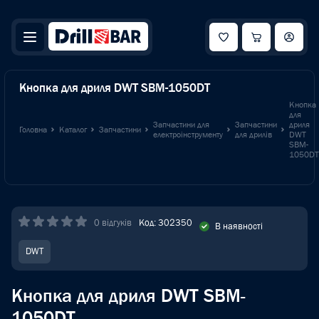
Кнопка для дриля DWT SBM-1050DT
Кнопка
для
Запчастини для
Запчастини
дриля
Головна
Каталог
Запчастини
електроінструменту
для дрилів
DWT
SBM-
1050DT
0 відгуків
Код: 302350
В наявності
DWT
Кнопка для дриля DWT SBM-
1050DT