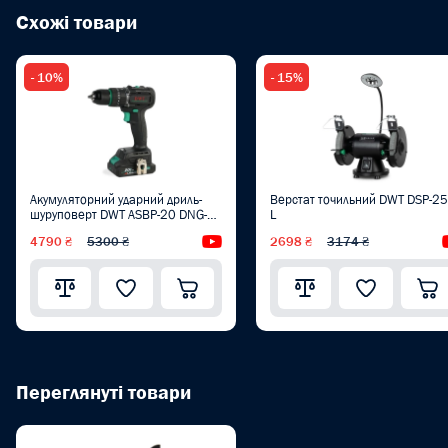
Схожі товари
- 10%
- 15%
Акумуляторний ударний дриль-
Верстат точильний DWT DSP-2
шуруповерт DWT ASBP-20 DNG-2
L
BMC
4790 ₴
5300 ₴
Відеоогляд
2698 ₴
3174 ₴
Переглянуті товари