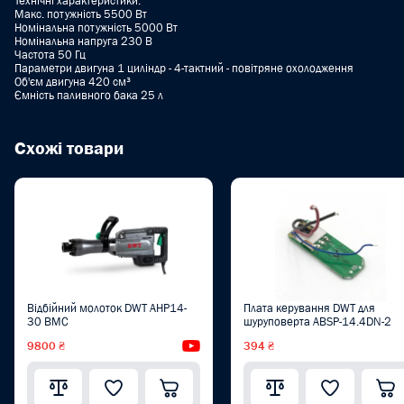
Технічні характеристики:
Макс. потужність 5500 Вт
Номінальна потужність 5000 Вт
Номінальна напруга 230 B
Частота 50 Гц
Параметри двигуна 1 циліндр - 4-тактний - повітряне охолодження
Об'єм двигуна 420 cм³
Ємність паливного бака 25 л
Схожі товари
Відбійний молоток DWT AHP14-
Плата керування DWT для
30 BMC
шуруповерта ABSP-14.4DN-2
9800 ₴
Відеоогляд
394 ₴