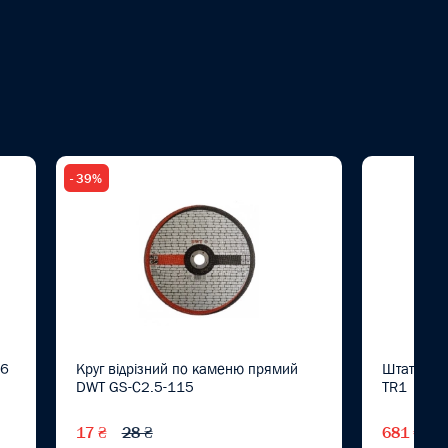
- 39%
36
Круг відрізний по каменю прямий
Штатив до
DWT GS-C2.5-115
TR1
17 ₴
28 ₴
681 ₴