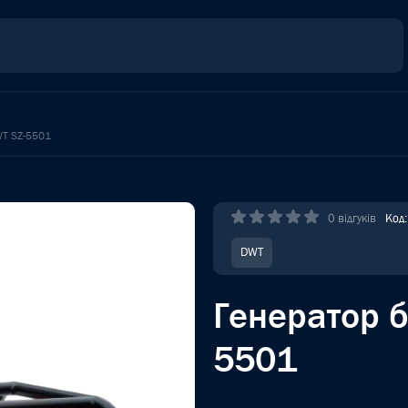
WT SZ-5501
0 відгуків
Код
DWT
Генератор 
5501