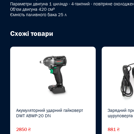
Параметри двигуна 1 циліндр - 4-тактний - повітряне охолодже
Об'єм двигуна 420 cм³
Ємність паливного бака 25 л
Схожі товари
Акумуляторний ударний гайковерт
Зарядний прис
DWT ABWP-20 DN
шуруповерта 
2850 ₴
881 ₴