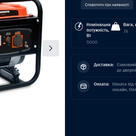
Сповістити при наявності
Номінальна
Вага, 
потужність,
74
Вт
5000
Доставка:
Самовиві
до дверей
Оплата:
Оплата під 
онлайн, Оп