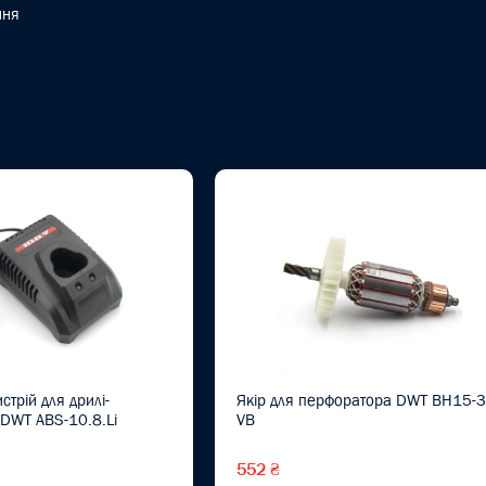
ння
трій для дрилі-
Якір для перфоратора DWT ВН15-
DWT ABS-10.8.Li
VB
552 ₴