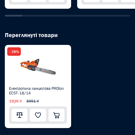
Переглянуті товари
- 38%
Електропила ланцюгова PROton
ECSТ- 18/14
1926 ₴
3091 ₴