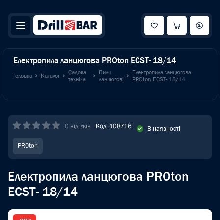
Електропила ланцюгова PROton ECSТ- 18/14
Садова
Пили
Електропила ланцюгова
Головна
Каталог
техніка
ланцюгові
PROton ECSТ- 18/14
0 відгуків
Код: 408716
В наявності
PROton
Електропила ланцюгова PROton
ECSТ- 18/14