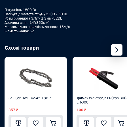
Потужність 1800 Вт
Напруга / Частота струму 230В / 50 Гц
Розмір ланцюга 3/8" - 1,3мм -52DL
Довжина шини 14"(350мм)
Максимальна швидкість ланцюга 15м/с
Кількість ланок 52
Схожі товари
Ланцюг DWT BKS45-18B-7
Тримач електродів PROton 300
EH-300
357 ₴
100 ₴