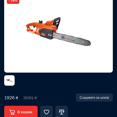
- 38%
1926 ₴
3091 ₴
Слідкувати за ціною
В кошик