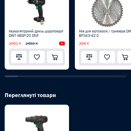
Акумуляторний дриль шурупокрут
Ніж для мотокоси / тримера D
DWT ABSP-20 DNF
BFS43-42-2
2091 ₴
2450 ₴
Відеоогляд
294 ₴
Переглянуті товари