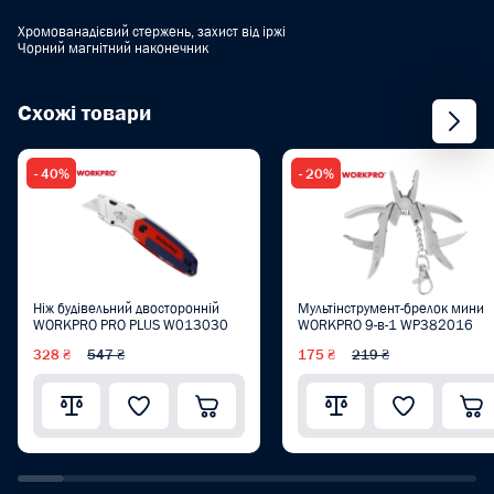
Хромованадієвий стержень, захист від іржі
Чорний магнітний наконечник
Схожі товари
- 40%
- 20%
Ніж будівельний двосторонній
Мультінструмент-брелок мини
WORKPRO PRO PLUS W013030
WORKPRO 9-в-1 WP382016
328 ₴
547 ₴
175 ₴
219 ₴