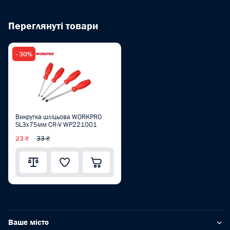
Переглянуті товари
- 30%
Викрутка шліцьова WORKPRO
SL3x75мм CR-V WP221001
23 ₴
33 ₴
Ваше місто