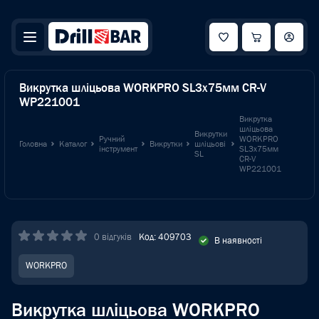
Викрутка шліцьова WORKPRO SL3x75мм CR-V
WP221001
Викрутка
шліцьова
Викрутки
Ручний
WORKPRO
Головна
Каталог
Викрутки
шліцьові
інструмент
SL3x75мм
SL
CR-V
WP221001
0 відгуків
Код: 409703
В наявності
WORKPRO
Викрутка шліцьова WORKPRO