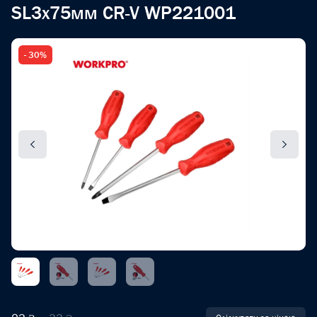
SL3x75мм CR-V WP221001
- 30%