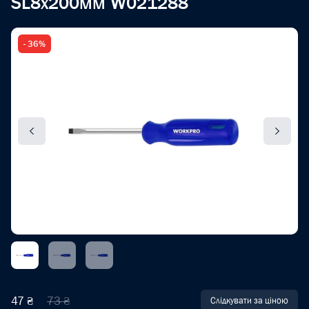
SL8x200мм W021288
- 36%
47 ₴
73 ₴
Слідкувати за ціною