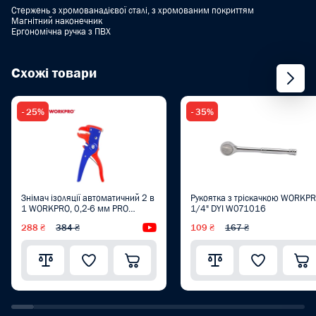
Стержень з хромованадієвої сталі, з хромованим покриттям
Магнітний наконечник
Ергономічна ручка з ПВХ
Схожі товари
- 25%
- 35%
Знімач ізоляції автоматичний 2 в
Рукоятка з тріскачкою WORKP
1 WORKPRO, 0,2-6 мм PRO
1/4" DYI W071016
WP291008
288 ₴
384 ₴
Відеоогляд
109 ₴
167 ₴