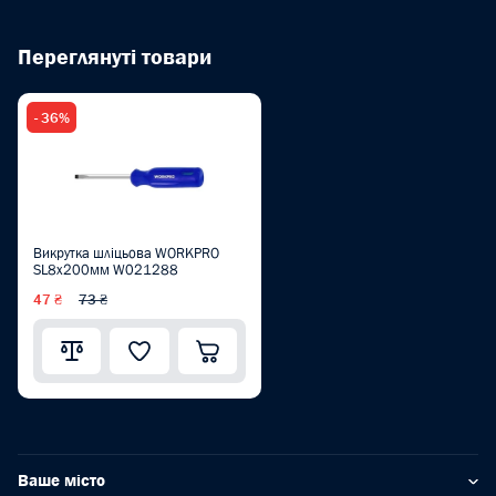
Переглянуті товари
- 36%
Викрутка шліцьова WORKPRO
SL8x200мм W021288
47 ₴
73 ₴
Ваше місто