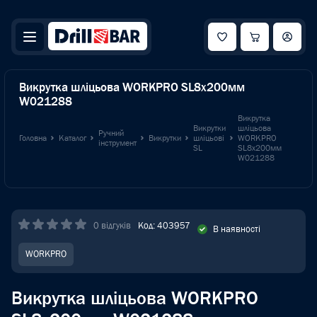
Викрутка шліцьова WORKPRO SL8x200мм
W021288
Викрутка
Викрутки
шліцьова
Ручний
Головна
Каталог
Викрутки
шліцьові
WORKPRO
інструмент
SL
SL8x200мм
W021288
0 відгуків
Код: 403957
В наявності
WORKPRO
Викрутка шліцьова WORKPRO