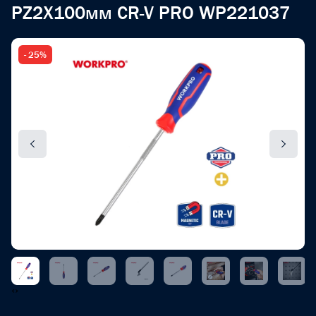
PZ2X100мм CR-V PRO WP221037
- 25%
‹
›