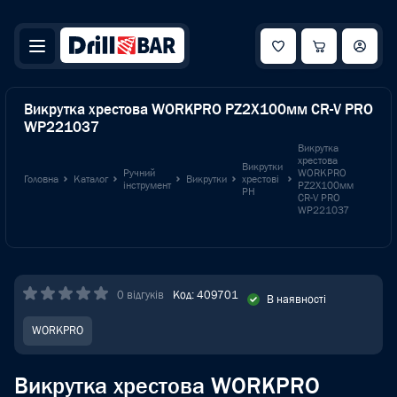
Викрутка хрестова WORKPRO PZ2X100мм CR-V PRO
WP221037
Викрутка
хрестова
Викрутки
Ручний
WORKPRO
Головна
Каталог
Викрутки
хрестові
інструмент
PZ2X100мм
PH
CR-V PRO
WP221037
0 відгуків
Код: 409701
В наявності
WORKPRO
Викрутка хрестова WORKPRO