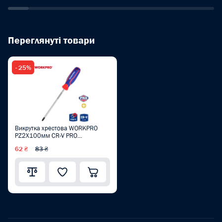
Переглянуті товари
- 25%
Викрутка хрестова WORKPRO
PZ2X100мм CR-V PRO
WP221037
62 ₴
83 ₴