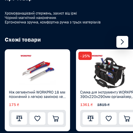
Хромованадієвий стержень, захист від іржі
Чорний магнітний наконечник
Ергономічна зручна, комфортна ручка з трьох матеріалів
Схожі товари
- 25%
Ніж сегментний WORKPRO 18 мм
Сумка для інструменту WORKP
посилений з легкою заміною лез
390x220x290мм органайзер,
PRO WP212011
14 карманів, з регульованим
175 ₴
1361 ₴
1815 ₴
плечовим ременем WP28100