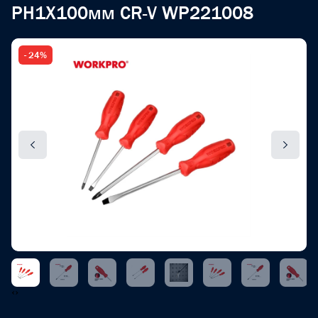
PH1X100мм CR-V WP221008
- 24%
‹
›