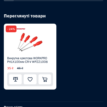
Переглянуті товари
- 24%
Викрутка хрестова WORKPRO
PH1X100мм CR-V WP221008
35 ₴
46 ₴