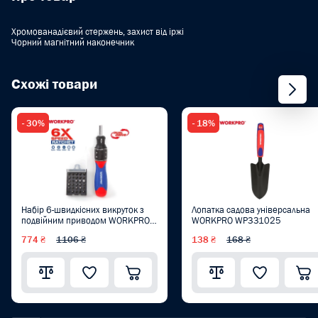
Хромованадієвий стержень, захист від іржі
Чорний магнітний наконечник
Схожі товари
- 30%
- 18%
Набір 6-швидкісних викруток з
Лопатка садова універсальна
подвійним приводом WORKPRO
WORKPRO WP331025
(32 пред.) CR-V WP221055
774 ₴
1106 ₴
138 ₴
168 ₴