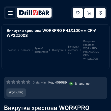
Викрутка хрестова WORKPRO PH1X100мм CR-V
WP221008
Викрутка
хрестова
Викрутки
Ручний
WORKPRO
Головна
Каталог
Викрутки
хрестові
інструмент
PH1X100мм
PH
CR-V
WP221008
0 відгуків
Код: 409689
В наявності
WORKPRO
Викрутка хрестова WORKPRO