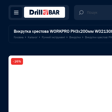
Викрутка хрестова WORKPRO PH3x200мм W02130
Головна
Каталог
Ручний інструмент
Викрутки
Викрутки хрестові P
- 26%