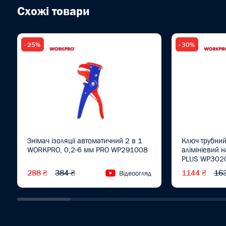
Схожі товари
- 25%
- 30%
Знімач ізоляції автоматичний 2 в 1
Ключ трубний
WORKPRO, 0,2-6 мм PRO WP291008
алімініевий 
PLUS WP302
288 ₴
384 ₴
1144 ₴
16
Відеоогляд