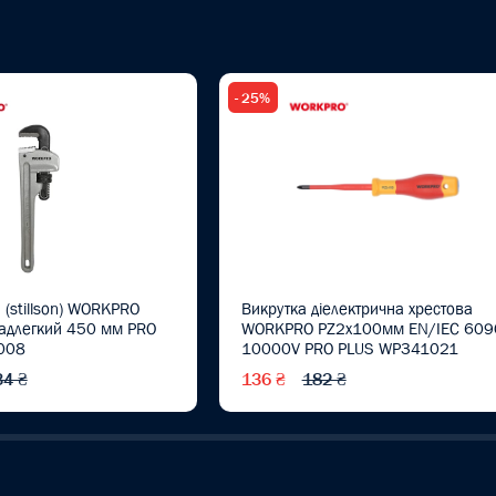
- 25%
 (stillson) WORKPRO
Викрутка діелектрична хрестова
надлегкий 450 мм PRO
WORKPRO PZ2x100мм EN/IEC 609
008
10000V PRO PLUS WP341021
34 ₴
136 ₴
182 ₴