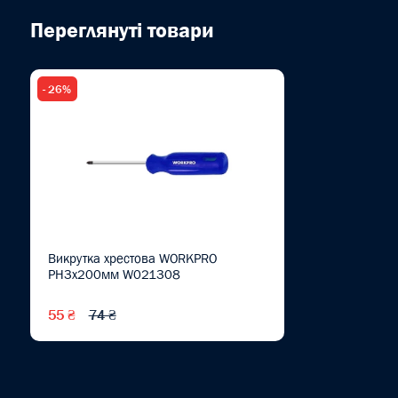
Переглянуті товари
- 26%
Викрутка хрестова WORKPRO
PH3x200мм W021308
55 ₴
74 ₴