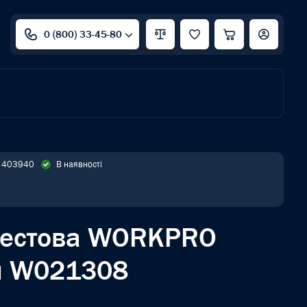
0 (800) 33-45-80
: 403940
В наявності
рестова WORKPRO
 W021308