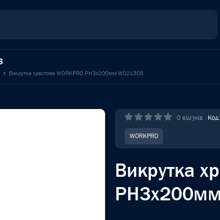
8
H
Викрутка хрестова WORKPRO PH3x200мм W021308
0 відгуків
Код
WORKPRO
Викрутка х
PH3x200мм