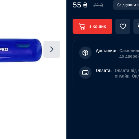
55 ₴
74 ₴
Слідкувати 
В кошик
Доставка:
Самовиві
до дверей
Оплата:
Оплата під 
онлайн, Оп