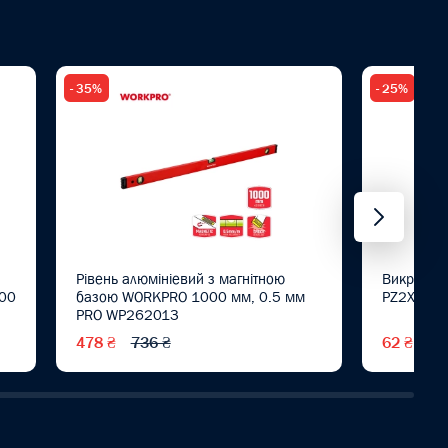
- 35%
- 25%
Рівень алюмініевий з магнітною
Викрутка
00
базою WORKPRO 1000 мм, 0.5 мм
PZ2X100м
PRO WP262013
478 ₴
736 ₴
62 ₴
83