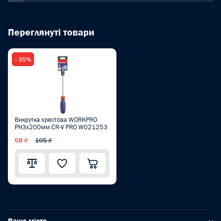
Переглянуті товари
- 35%
Викрутка хрестова WORKPRO
PH3x200мм CR-V PRO W021253
68 ₴
105 ₴