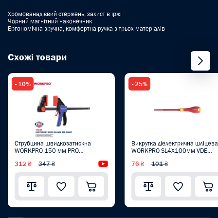
Хромованадієвий стержень, захист в іржі
Чорний магнітний наконечник
Ергономічна зручна, комфортна ручка з трьох матеріалів
Схожі товари
- 10%
- 25%
Струбцина швидкозатискна
Викрутка діелектрична шліцева
WORKPRO 150 мм PRO
WORKPRO SL4X100мм VDE
WP232035
1000V PRO WP341024
312 ₴
347 ₴
Відеоогляд
76 ₴
101 ₴