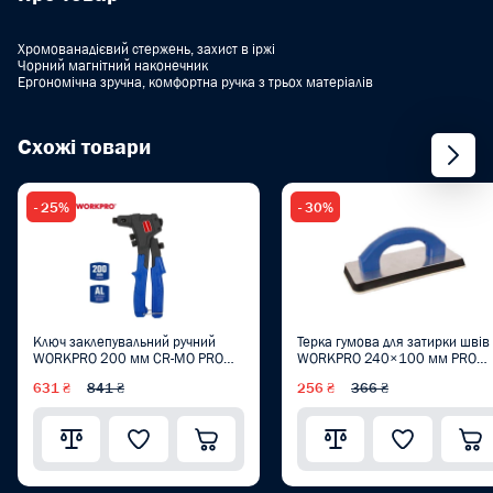
Хромованадієвий стержень, захист в іржі
Чорний магнітний наконечник
Ергономічна зручна, комфортна ручка з трьох матеріалів
Схожі товари
- 25%
- 30%
Ключ заклепувальний ручний
Терка гумова для затирки швів
WORKPRO 200 мм CR-MO PRO
WORKPRO 240×100 мм PRO
WP225002
WP323016
631 ₴
841 ₴
256 ₴
366 ₴