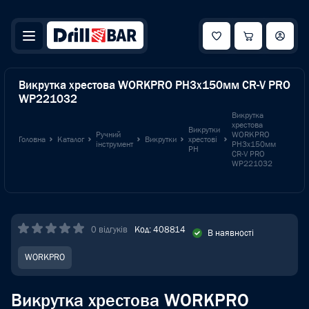
Викрутка хрестова WORKPRO PH3x150мм CR-V PRO
WP221032
Викрутка
хрестова
Викрутки
Ручний
WORKPRO
Головна
Каталог
Викрутки
хрестові
інструмент
PH3x150мм
PH
CR-V PRO
WP221032
0 відгуків
Код: 408814
В наявності
WORKPRO
Викрутка хрестова WORKPRO