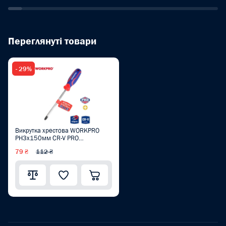
Переглянуті товари
- 29%
Викрутка хрестова WORKPRO
PH3x150мм CR-V PRO
WP221032
79 ₴
112 ₴