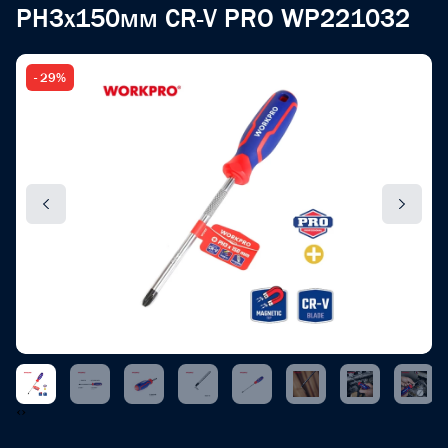
PH3x150мм CR-V PRO WP221032
- 29%
‹
›