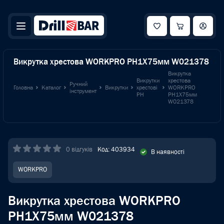
Викрутка хрестова WORKPRO PH1X75мм W021378
Викрутка
Викрутки
хрестова
Ручний
Головна
Каталог
Викрутки
хрестові
WORKPRO
інструмент
PH
PH1X75мм
W021378
0 відгуків
Код: 403934
В наявності
WORKPRO
Викрутка хрестова WORKPRO
PH1X75мм W021378