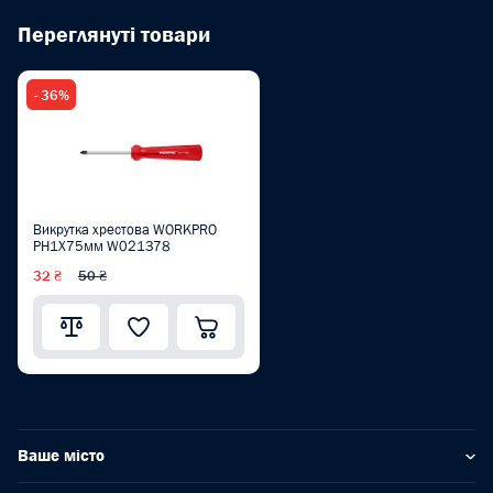
Переглянуті товари
- 36%
Викрутка хрестова WORKPRO
PH1X75мм W021378
32 ₴
50 ₴
Ваше місто