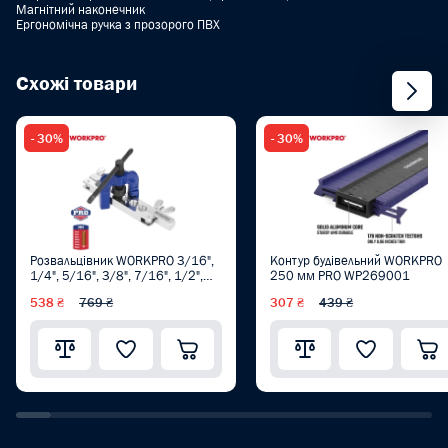
Магнітний наконечник
Ергономічна ручка з прозорого ПВХ
Схожі товари
- 30%
- 30%
Розвальцівник WORKPRO 3/16",
Контур будівельний WORKPRO
1/4", 5/16", 3/8", 7/16", 1/2",
250 мм PRO WP269001
5/8" ( 4, 5,6, 8, 10, 12, 16 mm)
538 ₴
769 ₴
307 ₴
439 ₴
PRO WP303003