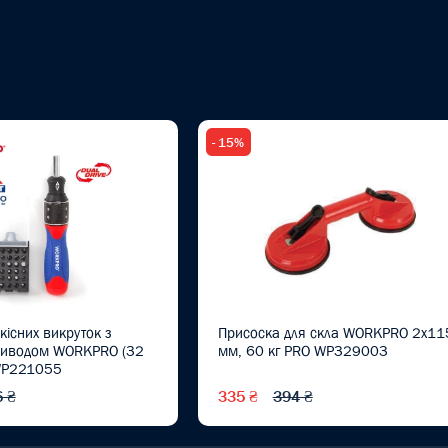
- 15%
кісних викруток з
Присоска для скла WORKPRO 2x11
риводом WORKPRO (32
мм, 60 кг PRO WP329003
 WP221055
 ₴
335 ₴
394 ₴