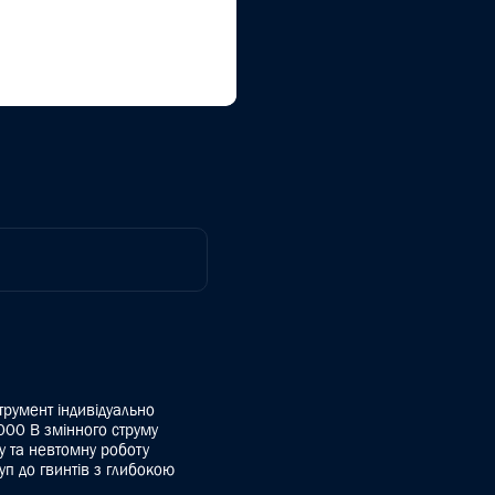
трумент індивідуально
000 В змінного струму
у та невтомну роботу
п до гвинтів з глибокою