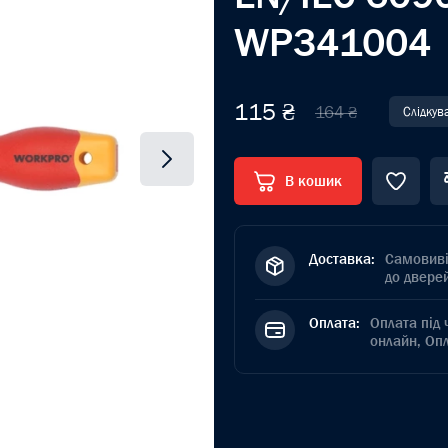
WP341004
115 ₴
164 ₴
Слідкув
В кошик
Доставка:
Самовиві
до дверей
Оплата:
Оплата під 
онлайн, Оп