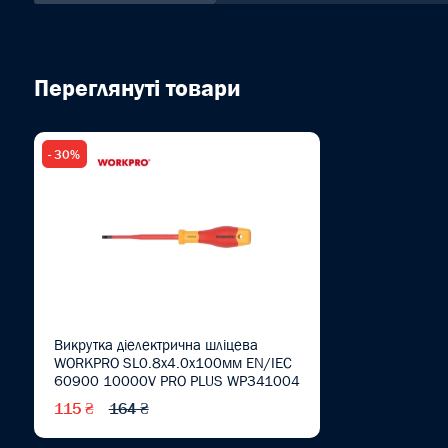
Переглянуті товари
- 30%
Викрутка діелектрична шліцева
WORKPRO SL0.8x4.0x100мм EN/IEC
60900 10000V PRO PLUS WP341004
115 ₴
164 ₴