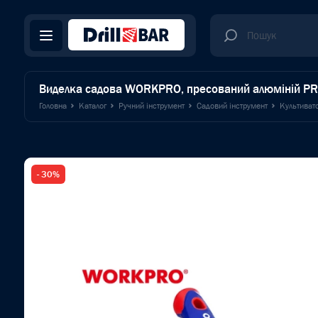
Виделка садова WORKPRO, пресований алюміній 
Головна
Каталог
Ручний інструмент
Садовий інструмент
Культиват
- 30%