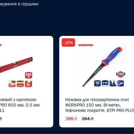
джування в горщики
- 25%
ніевий з магнітною
Ножівка для гіпсокартонних плит
RO 600 мм, 0.5 мм
WORKPRO 150 мм, BI-метал,
11
тефлонове покриття, 8TPI PRO PLU
WP215017
₴
288 ₴
384 ₴