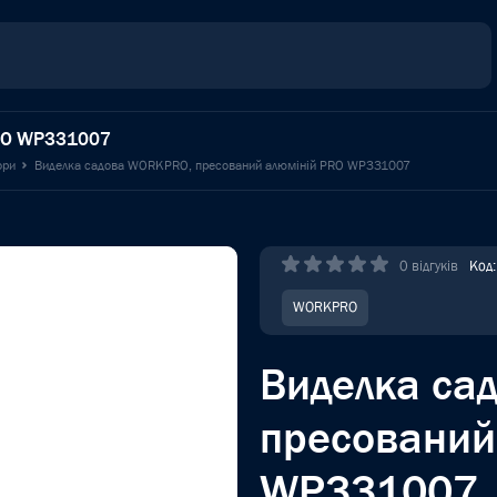
PRO WP331007
ори
Виделка садова WORKPRO, пресований алюміній PRO WP331007
0 відгуків
Код
WORKPRO
Виделка са
пресований
WP331007