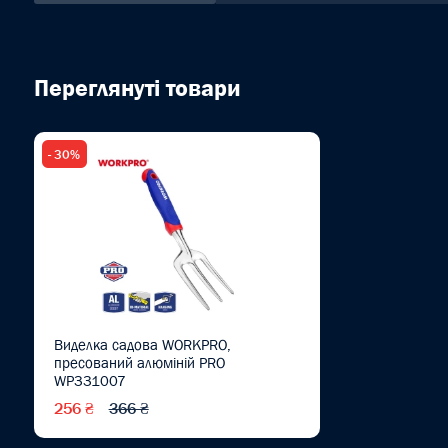
Переглянуті товари
- 30%
Виделка садова WORKPRO,
пресований алюміній PRO
WP331007
256 ₴
366 ₴