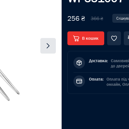
256 ₴
366 ₴
Слідкув
В кошик
Доставка:
Самовиві
до дверей
Оплата:
Оплата під 
онлайн, Оп