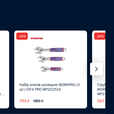
- 20%
- 20%
Набір ключів розвідних WORKPRO (3
Струбцин
шт.) CR-V PRO WP202515
WORKPRO 
S
WP23203
791 ₴
989 ₴
527 ₴
6