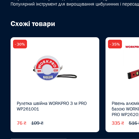
Популярний інструмент для вирощування цибулинних і переса
Схожі товари
- 30%
- 35%
Рулетка швійна WORKPRO 3 м PRO
Рівень алюмі
WP261001
базою WORKP
PRO WP2620
76 ₴
109 ₴
335 ₴
516 