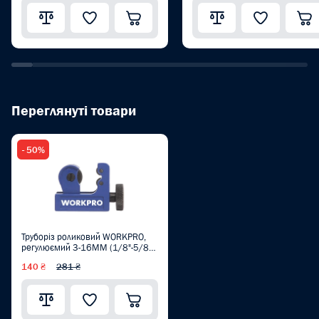
Переглянуті товари
- 50%
Труборіз роликовий WORKPRO,
регулюємий 3-16MM (1/8"-5/8")
PRO WP301003
140 ₴
281 ₴