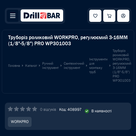
Труборіз роликовий WORKPRO, регулюємий 3-16MM
(1/8"-5/8") PRO WP301003
Труборіз
роликовий
Інструменти
WORKPRO,
Ручний
Сантехнічний
для
регулюємий
Головна
Каталог
інструмент
інструмент
монтажу
3-16MM
труб
(1/8"-5/8")
PRO
WP301003
0 відгуків
Код: 408997
В наявності
WORKPRO