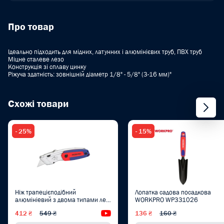
Про товар
Ідеально підходить для мідних, латунних і алюмінієвих труб, ПВХ труб
Міцне сталеве лезо
Конструкція зі сплаву цинку
Ріжуча здатність: зовнішній діаметр 1/8" - 5/8" (3-16 мм)"
Схожі товари
- 25%
- 15%
Ніж трапецієподібний
Лопатка садова посадкова
алюмініевий з двома типами лез
WORKPRO WP331026
WORKPRO PRO PLUS WP213016
412 ₴
549 ₴
Відеоогляд
136 ₴
160 ₴